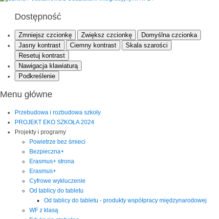
Dostępność
Zmniejsz czcionkę
Zwiększ czcionkę
Domyślna czcionka
Jasny kontrast
Ciemny kontrast
Skala szarości
Resetuj kontrast
Nawigacja klawiaturą
Podkreślenie
Menu główne
Przebudowa i rozbudowa szkoły
PROJEKT EKO SZKOŁA 2024
Projekty i programy
Powietrze bez śmieci
Bezpieczna+
Erasmus+ strona
Erasmus+
Cyfrowe wykluczenie
Od tablicy do tabletu
Od tablicy do tabletu - produkty współpracy międzynarodowej
WF z klasą