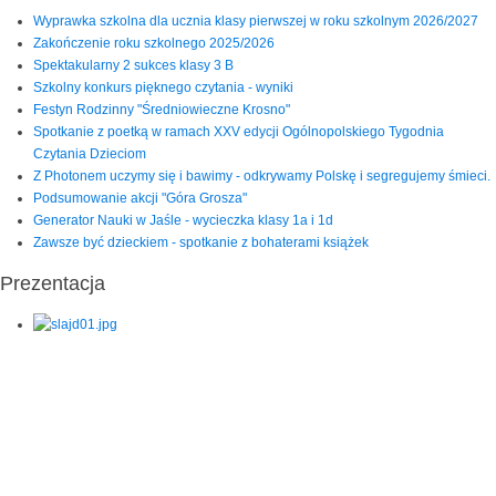
Wyprawka szkolna dla ucznia klasy pierwszej w roku szkolnym 2026/2027
Zakończenie roku szkolnego 2025/2026
Spektakularny 2 sukces klasy 3 B
Szkolny konkurs pięknego czytania - wyniki
Festyn Rodzinny "Średniowieczne Krosno"
Spotkanie z poetką w ramach XXV edycji Ogólnopolskiego Tygodnia
Czytania Dzieciom
Z Photonem uczymy się i bawimy - odkrywamy Polskę i segregujemy śmieci.
Podsumowanie akcji "Góra Grosza"
Generator Nauki w Jaśle - wycieczka klasy 1a i 1d
Zawsze być dzieckiem - spotkanie z bohaterami książek
Prezentacja