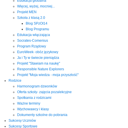
Edukacja globalna
Więcej, wyżej, mocniej...
Projekt MEN
Szkoła z klasą 2.0
Blog SPzOI14
Blog Programu
Edukacja włączająca
Socrates-Comenius
Program Rządowy
EuroWeek- obóz językowy
Ja i Ty w świecie pieniądza
Projekt "Stawiam na naukę"
Responsible Nature Explorers
Projekt "Moja wiedza - moja przyszłość"
Rodzice
Harmonogram dzwonków
Oferta szkoły- zajęcia pozalekcyjne
Spotkania z rodzicami
Ważne terminy
Wychowawcy i klasy
Dokumenty szkolne do pobrania
Sukcesy Uczniów
Sukcesy Sportowe