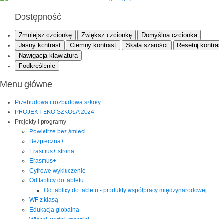
Dostępność
Zmniejsz czcionkę
Zwiększ czcionkę
Domyślna czcionka
Jasny kontrast
Ciemny kontrast
Skala szarości
Resetuj kontra
Nawigacja klawiaturą
Podkreślenie
Menu główne
Przebudowa i rozbudowa szkoły
PROJEKT EKO SZKOŁA 2024
Projekty i programy
Powietrze bez śmieci
Bezpieczna+
Erasmus+ strona
Erasmus+
Cyfrowe wykluczenie
Od tablicy do tabletu
Od tablicy do tabletu - produkty współpracy międzynarodowej
WF z klasą
Edukacja globalna