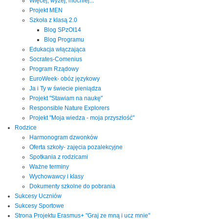
Więcej, wyżej, mocniej...
Projekt MEN
Szkoła z klasą 2.0
Blog SPzOI14
Blog Programu
Edukacja włączająca
Socrates-Comenius
Program Rządowy
EuroWeek- obóz językowy
Ja i Ty w świecie pieniądza
Projekt "Stawiam na naukę"
Responsible Nature Explorers
Projekt "Moja wiedza - moja przyszłość"
Rodzice
Harmonogram dzwonków
Oferta szkoły- zajęcia pozalekcyjne
Spotkania z rodzicami
Ważne terminy
Wychowawcy i klasy
Dokumenty szkolne do pobrania
Sukcesy Uczniów
Sukcesy Sportowe
Strona Projektu Erasmus+ "Graj ze mną i ucz mnie"