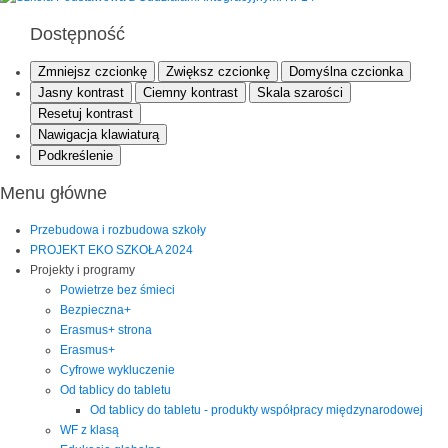
Dostępność
Zmniejsz czcionkę
Zwiększ czcionkę
Domyślna czcionka
Jasny kontrast
Ciemny kontrast
Skala szarości
Resetuj kontrast
Nawigacja klawiaturą
Podkreślenie
Menu główne
Przebudowa i rozbudowa szkoły
PROJEKT EKO SZKOŁA 2024
Projekty i programy
Powietrze bez śmieci
Bezpieczna+
Erasmus+ strona
Erasmus+
Cyfrowe wykluczenie
Od tablicy do tabletu
Od tablicy do tabletu - produkty współpracy międzynarodowej
WF z klasą