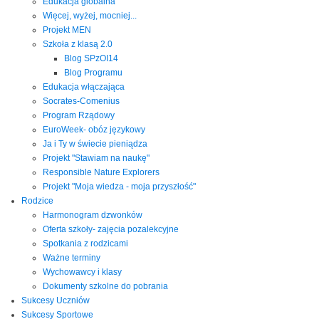
Edukacja globalna
Więcej, wyżej, mocniej...
Projekt MEN
Szkoła z klasą 2.0
Blog SPzOI14
Blog Programu
Edukacja włączająca
Socrates-Comenius
Program Rządowy
EuroWeek- obóz językowy
Ja i Ty w świecie pieniądza
Projekt "Stawiam na naukę"
Responsible Nature Explorers
Projekt "Moja wiedza - moja przyszłość"
Rodzice
Harmonogram dzwonków
Oferta szkoły- zajęcia pozalekcyjne
Spotkania z rodzicami
Ważne terminy
Wychowawcy i klasy
Dokumenty szkolne do pobrania
Sukcesy Uczniów
Sukcesy Sportowe