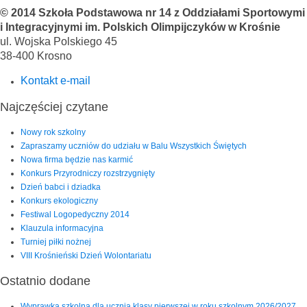
© 2014 Szkoła Podstawowa nr 14 z Oddziałami Sportowymi
i Integracyjnymi im. Polskich Olimpijczyków w Krośnie
ul. Wojska Polskiego 45
38-400 Krosno
Kontakt e-mail
Najczęściej czytane
Nowy rok szkolny
Zapraszamy uczniów do udziału w Balu Wszystkich Świętych
Nowa firma będzie nas karmić
Konkurs Przyrodniczy rozstrzygnięty
Dzień babci i dziadka
Konkurs ekologiczny
Festiwal Logopedyczny 2014
Klauzula informacyjna
Turniej piłki nożnej
VIII Krośnieński Dzień Wolontariatu
Ostatnio dodane
Wyprawka szkolna dla ucznia klasy pierwszej w roku szkolnym 2026/2027