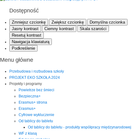
Dostępność
Zmniejsz czcionkę
Zwiększ czcionkę
Domyślna czcionka
Jasny kontrast
Ciemny kontrast
Skala szarości
Resetuj kontrast
Nawigacja klawiaturą
Podkreślenie
Menu główne
Przebudowa i rozbudowa szkoły
PROJEKT EKO SZKOŁA 2024
Projekty i programy
Powietrze bez śmieci
Bezpieczna+
Erasmus+ strona
Erasmus+
Cyfrowe wykluczenie
Od tablicy do tabletu
Od tablicy do tabletu - produkty współpracy międzynarodowej
WF z klasą