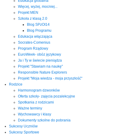
Edukacja globalna
Więcej, wyżej, mocniej...
Projekt MEN
Szkoła z klasą 2.0
Blog SPzOI14
Blog Programu
Edukacja włączająca
Socrates-Comenius
Program Rządowy
EuroWeek- obóz językowy
Ja i Ty w świecie pieniądza
Projekt "Stawiam na naukę"
Responsible Nature Explorers
Projekt "Moja wiedza - moja przyszłość"
Rodzice
Harmonogram dzwonków
Oferta szkoły- zajęcia pozalekcyjne
Spotkania z rodzicami
Ważne terminy
Wychowawcy i klasy
Dokumenty szkolne do pobrania
Sukcesy Uczniów
Sukcesy Sportowe