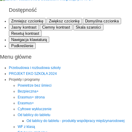
Dostępność
Zmniejsz czcionkę
Zwiększ czcionkę
Domyślna czcionka
Jasny kontrast
Ciemny kontrast
Skala szarości
Resetuj kontrast
Nawigacja klawiaturą
Podkreślenie
Menu główne
Przebudowa i rozbudowa szkoły
PROJEKT EKO SZKOŁA 2024
Projekty i programy
Powietrze bez śmieci
Bezpieczna+
Erasmus+ strona
Erasmus+
Cyfrowe wykluczenie
Od tablicy do tabletu
Od tablicy do tabletu - produkty współpracy międzynarodowej
WF z klasą