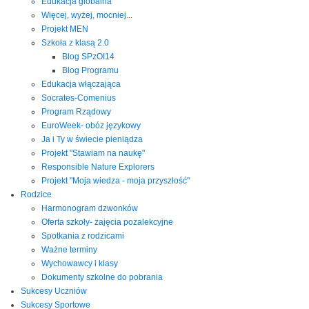
Edukacja globalna
Więcej, wyżej, mocniej...
Projekt MEN
Szkoła z klasą 2.0
Blog SPzOI14
Blog Programu
Edukacja włączająca
Socrates-Comenius
Program Rządowy
EuroWeek- obóz językowy
Ja i Ty w świecie pieniądza
Projekt "Stawiam na naukę"
Responsible Nature Explorers
Projekt "Moja wiedza - moja przyszłość"
Rodzice
Harmonogram dzwonków
Oferta szkoły- zajęcia pozalekcyjne
Spotkania z rodzicami
Ważne terminy
Wychowawcy i klasy
Dokumenty szkolne do pobrania
Sukcesy Uczniów
Sukcesy Sportowe