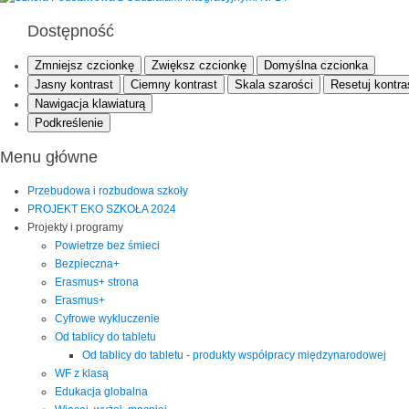
Dostępność
Zmniejsz czcionkę
Zwiększ czcionkę
Domyślna czcionka
Jasny kontrast
Ciemny kontrast
Skala szarości
Resetuj kontra
Nawigacja klawiaturą
Podkreślenie
Menu główne
Przebudowa i rozbudowa szkoły
PROJEKT EKO SZKOŁA 2024
Projekty i programy
Powietrze bez śmieci
Bezpieczna+
Erasmus+ strona
Erasmus+
Cyfrowe wykluczenie
Od tablicy do tabletu
Od tablicy do tabletu - produkty współpracy międzynarodowej
WF z klasą
Edukacja globalna