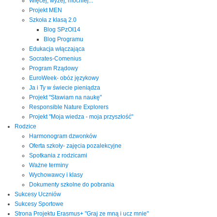
Więcej, wyżej, mocniej...
Projekt MEN
Szkoła z klasą 2.0
Blog SPzOI14
Blog Programu
Edukacja włączająca
Socrates-Comenius
Program Rządowy
EuroWeek- obóz językowy
Ja i Ty w świecie pieniądza
Projekt "Stawiam na naukę"
Responsible Nature Explorers
Projekt "Moja wiedza - moja przyszłość"
Rodzice
Harmonogram dzwonków
Oferta szkoły- zajęcia pozalekcyjne
Spotkania z rodzicami
Ważne terminy
Wychowawcy i klasy
Dokumenty szkolne do pobrania
Sukcesy Uczniów
Sukcesy Sportowe
Strona Projektu Erasmus+ "Graj ze mną i ucz mnie"