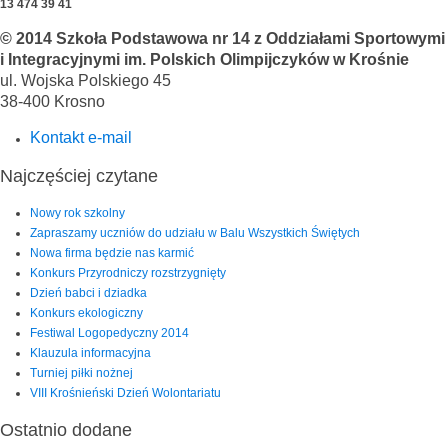
13 474 39 41
© 2014 Szkoła Podstawowa nr 14 z Oddziałami Sportowymi
i Integracyjnymi im. Polskich Olimpijczyków w Krośnie
ul. Wojska Polskiego 45
38-400 Krosno
Kontakt e-mail
Najczęściej czytane
Nowy rok szkolny
Zapraszamy uczniów do udziału w Balu Wszystkich Świętych
Nowa firma będzie nas karmić
Konkurs Przyrodniczy rozstrzygnięty
Dzień babci i dziadka
Konkurs ekologiczny
Festiwal Logopedyczny 2014
Klauzula informacyjna
Turniej piłki nożnej
VIII Krośnieński Dzień Wolontariatu
Ostatnio dodane