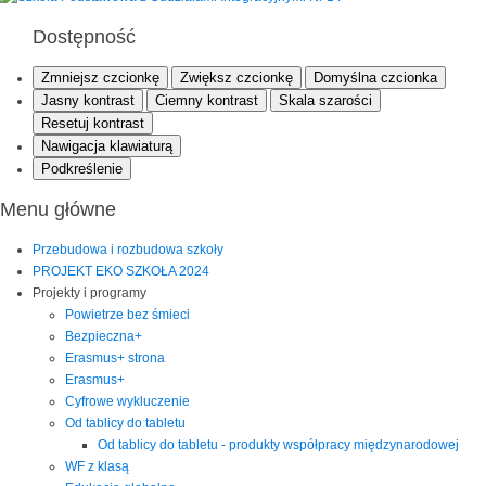
Dostępność
Zmniejsz czcionkę
Zwiększ czcionkę
Domyślna czcionka
Jasny kontrast
Ciemny kontrast
Skala szarości
Resetuj kontrast
Nawigacja klawiaturą
Podkreślenie
Menu główne
Przebudowa i rozbudowa szkoły
PROJEKT EKO SZKOŁA 2024
Projekty i programy
Powietrze bez śmieci
Bezpieczna+
Erasmus+ strona
Erasmus+
Cyfrowe wykluczenie
Od tablicy do tabletu
Od tablicy do tabletu - produkty współpracy międzynarodowej
WF z klasą