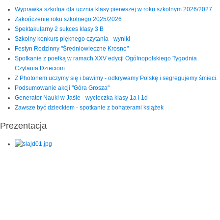
Wyprawka szkolna dla ucznia klasy pierwszej w roku szkolnym 2026/2027
Zakończenie roku szkolnego 2025/2026
Spektakularny 2 sukces klasy 3 B
Szkolny konkurs pięknego czytania - wyniki
Festyn Rodzinny "Średniowieczne Krosno"
Spotkanie z poetką w ramach XXV edycji Ogólnopolskiego Tygodnia
Czytania Dzieciom
Z Photonem uczymy się i bawimy - odkrywamy Polskę i segregujemy śmieci.
Podsumowanie akcji "Góra Grosza"
Generator Nauki w Jaśle - wycieczka klasy 1a i 1d
Zawsze być dzieckiem - spotkanie z bohaterami książek
Prezentacja