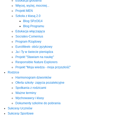
Edukacja globalna
Więcej, wyżej, mocniej...
Projekt MEN
Szkoła z klasą 2.0
Blog SPzOI14
Blog Programu
Edukacja włączająca
Socrates-Comenius
Program Rządowy
EuroWeek- obóz językowy
Ja i Ty w świecie pieniądza
Projekt "Stawiam na naukę"
Responsible Nature Explorers
Projekt "Moja wiedza - moja przyszłość"
Rodzice
Harmonogram dzwonków
Oferta szkoły- zajęcia pozalekcyjne
Spotkania z rodzicami
Ważne terminy
Wychowawcy i klasy
Dokumenty szkolne do pobrania
Sukcesy Uczniów
Sukcesy Sportowe