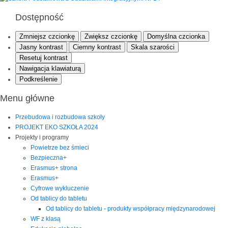
Dostępność
Zmniejsz czcionkę
Zwiększ czcionkę
Domyślna czcionka
Jasny kontrast
Ciemny kontrast
Skala szarości
Resetuj kontrast
Nawigacja klawiaturą
Podkreślenie
Menu główne
Przebudowa i rozbudowa szkoły
PROJEKT EKO SZKOŁA 2024
Projekty i programy
Powietrze bez śmieci
Bezpieczna+
Erasmus+ strona
Erasmus+
Cyfrowe wykluczenie
Od tablicy do tabletu
Od tablicy do tabletu - produkty współpracy międzynarodowej
WF z klasą