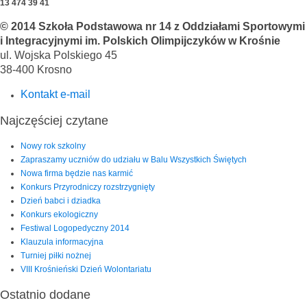
13 474 39 41
© 2014 Szkoła Podstawowa nr 14 z Oddziałami Sportowymi
i Integracyjnymi im. Polskich Olimpijczyków w Krośnie
ul. Wojska Polskiego 45
38-400 Krosno
Kontakt e-mail
Najczęściej czytane
Nowy rok szkolny
Zapraszamy uczniów do udziału w Balu Wszystkich Świętych
Nowa firma będzie nas karmić
Konkurs Przyrodniczy rozstrzygnięty
Dzień babci i dziadka
Konkurs ekologiczny
Festiwal Logopedyczny 2014
Klauzula informacyjna
Turniej piłki nożnej
VIII Krośnieński Dzień Wolontariatu
Ostatnio dodane