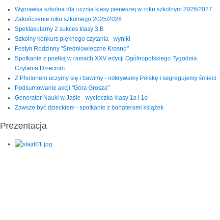
Wyprawka szkolna dla ucznia klasy pierwszej w roku szkolnym 2026/2027
Zakończenie roku szkolnego 2025/2026
Spektakularny 2 sukces klasy 3 B
Szkolny konkurs pięknego czytania - wyniki
Festyn Rodzinny "Średniowieczne Krosno"
Spotkanie z poetką w ramach XXV edycji Ogólnopolskiego Tygodnia
Czytania Dzieciom
Z Photonem uczymy się i bawimy - odkrywamy Polskę i segregujemy śmieci.
Podsumowanie akcji "Góra Grosza"
Generator Nauki w Jaśle - wycieczka klasy 1a i 1d
Zawsze być dzieckiem - spotkanie z bohaterami książek
Prezentacja