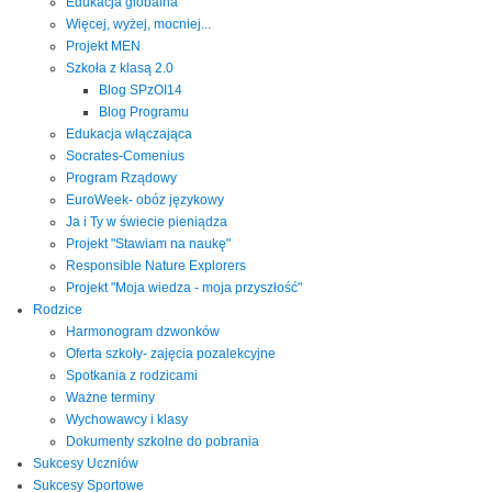
Edukacja globalna
Więcej, wyżej, mocniej...
Projekt MEN
Szkoła z klasą 2.0
Blog SPzOI14
Blog Programu
Edukacja włączająca
Socrates-Comenius
Program Rządowy
EuroWeek- obóz językowy
Ja i Ty w świecie pieniądza
Projekt "Stawiam na naukę"
Responsible Nature Explorers
Projekt "Moja wiedza - moja przyszłość"
Rodzice
Harmonogram dzwonków
Oferta szkoły- zajęcia pozalekcyjne
Spotkania z rodzicami
Ważne terminy
Wychowawcy i klasy
Dokumenty szkolne do pobrania
Sukcesy Uczniów
Sukcesy Sportowe