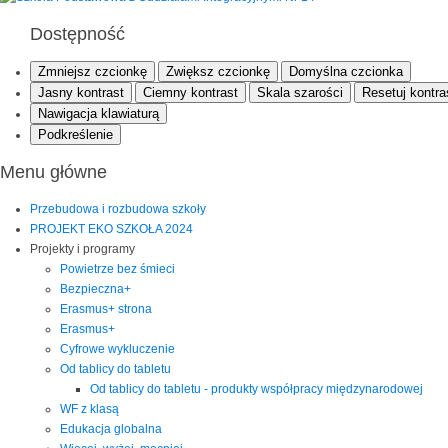
Dostępność
Zmniejsz czcionkę
Zwiększ czcionkę
Domyślna czcionka
Jasny kontrast
Ciemny kontrast
Skala szarości
Resetuj kontra
Nawigacja klawiaturą
Podkreślenie
Menu główne
Przebudowa i rozbudowa szkoły
PROJEKT EKO SZKOŁA 2024
Projekty i programy
Powietrze bez śmieci
Bezpieczna+
Erasmus+ strona
Erasmus+
Cyfrowe wykluczenie
Od tablicy do tabletu
Od tablicy do tabletu - produkty współpracy międzynarodowej
WF z klasą
Edukacja globalna