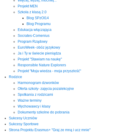
Więcej, wyżej, mocniej...
Projekt MEN
Szkoła z klasą 2.0
Blog SPzOI14
Blog Programu
Edukacja włączająca
Socrates-Comenius
Program Rządowy
EuroWeek- obóz językowy
Ja i Ty w świecie pieniądza
Projekt "Stawiam na naukę"
Responsible Nature Explorers
Projekt "Moja wiedza - moja przyszłość"
Rodzice
Harmonogram dzwonków
Oferta szkoły- zajęcia pozalekcyjne
Spotkania z rodzicami
Ważne terminy
Wychowawcy i klasy
Dokumenty szkolne do pobrania
Sukcesy Uczniów
Sukcesy Sportowe
Strona Projektu Erasmus+ "Graj ze mną i ucz mnie"