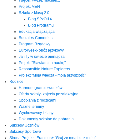
Więcej, wyżej, mocniej...
Projekt MEN
Szkoła z klasą 2.0
Blog SPzOI14
Blog Programu
Edukacja włączająca
Socrates-Comenius
Program Rządowy
EuroWeek- obóz językowy
Ja i Ty w świecie pieniądza
Projekt "Stawiam na naukę"
Responsible Nature Explorers
Projekt "Moja wiedza - moja przyszłość"
Rodzice
Harmonogram dzwonków
Oferta szkoły- zajęcia pozalekcyjne
Spotkania z rodzicami
Ważne terminy
Wychowawcy i klasy
Dokumenty szkolne do pobrania
Sukcesy Uczniów
Sukcesy Sportowe
Strona Projektu Erasmus+ "Graj ze mną i ucz mnie"