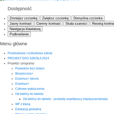
Dostępność
Zmniejsz czcionkę
Zwiększ czcionkę
Domyślna czcionka
Jasny kontrast
Ciemny kontrast
Skala szarości
Resetuj kontra
Nawigacja klawiaturą
Podkreślenie
Menu główne
Przebudowa i rozbudowa szkoły
PROJEKT EKO SZKOŁA 2024
Projekty i programy
Powietrze bez śmieci
Bezpieczna+
Erasmus+ strona
Erasmus+
Cyfrowe wykluczenie
Od tablicy do tabletu
Od tablicy do tabletu - produkty współpracy międzynarodowej
WF z klasą
Edukacja globalna