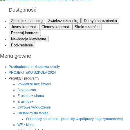
Dostępność
Zmniejsz czcionkę
Zwiększ czcionkę
Domyślna czcionka
Jasny kontrast
Ciemny kontrast
Skala szarości
Resetuj kontrast
Nawigacja klawiaturą
Podkreślenie
Menu główne
Przebudowa i rozbudowa szkoły
PROJEKT EKO SZKOŁA 2024
Projekty i programy
Powietrze bez śmieci
Bezpieczna+
Erasmus+ strona
Erasmus+
Cyfrowe wykluczenie
Od tablicy do tabletu
Od tablicy do tabletu - produkty współpracy międzynarodowej
WF z klasą