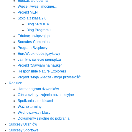
Edukacja globalna
Więcej, wyżej, mocniej...
Projekt MEN
Szkoła z klasą 2.0
Blog SPzOI14
Blog Programu
Edukacja włączająca
Socrates-Comenius
Program Rządowy
EuroWeek- obóz językowy
Ja i Ty w świecie pieniądza
Projekt "Stawiam na naukę"
Responsible Nature Explorers
Projekt "Moja wiedza - moja przyszłość"
Rodzice
Harmonogram dzwonków
Oferta szkoły- zajęcia pozalekcyjne
Spotkania z rodzicami
Ważne terminy
Wychowawcy i klasy
Dokumenty szkolne do pobrania
Sukcesy Uczniów
Sukcesy Sportowe