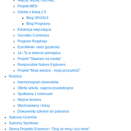
Więcej, wyżej, mocniej...
Projekt MEN
Szkoła z klasą 2.0
Blog SPzOI14
Blog Programu
Edukacja włączająca
Socrates-Comenius
Program Rządowy
EuroWeek- obóz językowy
Ja i Ty w świecie pieniądza
Projekt "Stawiam na naukę"
Responsible Nature Explorers
Projekt "Moja wiedza - moja przyszłość"
Rodzice
Harmonogram dzwonków
Oferta szkoły- zajęcia pozalekcyjne
Spotkania z rodzicami
Ważne terminy
Wychowawcy i klasy
Dokumenty szkolne do pobrania
Sukcesy Uczniów
Sukcesy Sportowe
Strona Projektu Erasmus+ "Graj ze mną i ucz mnie"