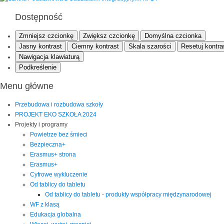
Dostępność
Zmniejsz czcionkę
Zwiększ czcionkę
Domyślna czcionka
Jasny kontrast
Ciemny kontrast
Skala szarości
Resetuj kontra
Nawigacja klawiaturą
Podkreślenie
Menu główne
Przebudowa i rozbudowa szkoły
PROJEKT EKO SZKOŁA 2024
Projekty i programy
Powietrze bez śmieci
Bezpieczna+
Erasmus+ strona
Erasmus+
Cyfrowe wykluczenie
Od tablicy do tabletu
Od tablicy do tabletu - produkty współpracy międzynarodowej
WF z klasą
Edukacja globalna