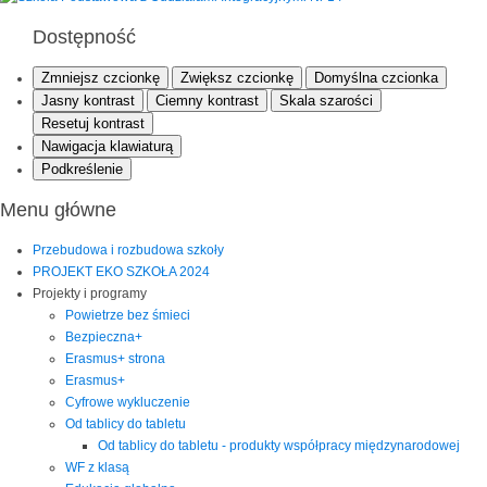
Dostępność
Zmniejsz czcionkę
Zwiększ czcionkę
Domyślna czcionka
Jasny kontrast
Ciemny kontrast
Skala szarości
Resetuj kontrast
Nawigacja klawiaturą
Podkreślenie
Menu główne
Przebudowa i rozbudowa szkoły
PROJEKT EKO SZKOŁA 2024
Projekty i programy
Powietrze bez śmieci
Bezpieczna+
Erasmus+ strona
Erasmus+
Cyfrowe wykluczenie
Od tablicy do tabletu
Od tablicy do tabletu - produkty współpracy międzynarodowej
WF z klasą