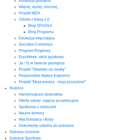
Edukacja globalna
Więcej, wyżej, mocniej...
Projekt MEN
Szkoła z klasą 2.0
Blog SPzOI14
Blog Programu
Edukacja włączająca
Socrates-Comenius
Program Rządowy
EuroWeek- obóz językowy
Ja i Ty w świecie pieniądza
Projekt "Stawiam na naukę"
Responsible Nature Explorers
Projekt "Moja wiedza - moja przyszłość"
Rodzice
Harmonogram dzwonków
Oferta szkoły- zajęcia pozalekcyjne
Spotkania z rodzicami
Ważne terminy
Wychowawcy i klasy
Dokumenty szkolne do pobrania
Sukcesy Uczniów
Sukcesy Sportowe