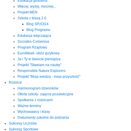
Edukacja globalna
Więcej, wyżej, mocniej...
Projekt MEN
Szkoła z klasą 2.0
Blog SPzOI14
Blog Programu
Edukacja włączająca
Socrates-Comenius
Program Rządowy
EuroWeek- obóz językowy
Ja i Ty w świecie pieniądza
Projekt "Stawiam na naukę"
Responsible Nature Explorers
Projekt "Moja wiedza - moja przyszłość"
Rodzice
Harmonogram dzwonków
Oferta szkoły- zajęcia pozalekcyjne
Spotkania z rodzicami
Ważne terminy
Wychowawcy i klasy
Dokumenty szkolne do pobrania
Sukcesy Uczniów
Sukcesy Sportowe