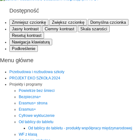
Dostępność
Zmniejsz czcionkę
Zwiększ czcionkę
Domyślna czcionka
Jasny kontrast
Ciemny kontrast
Skala szarości
Resetuj kontrast
Nawigacja klawiaturą
Podkreślenie
Menu główne
Przebudowa i rozbudowa szkoły
PROJEKT EKO SZKOŁA 2024
Projekty i programy
Powietrze bez śmieci
Bezpieczna+
Erasmus+ strona
Erasmus+
Cyfrowe wykluczenie
Od tablicy do tabletu
Od tablicy do tabletu - produkty współpracy międzynarodowej
WF z klasą