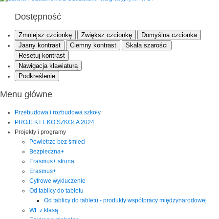
Dostępność
Zmniejsz czcionkę
Zwiększ czcionkę
Domyślna czcionka
Jasny kontrast
Ciemny kontrast
Skala szarości
Resetuj kontrast
Nawigacja klawiaturą
Podkreślenie
Menu główne
Przebudowa i rozbudowa szkoły
PROJEKT EKO SZKOŁA 2024
Projekty i programy
Powietrze bez śmieci
Bezpieczna+
Erasmus+ strona
Erasmus+
Cyfrowe wykluczenie
Od tablicy do tabletu
Od tablicy do tabletu - produkty współpracy międzynarodowej
WF z klasą