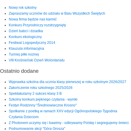
Nowy rok szkolny
Zapraszamy uczniów do udziału w Balu Wszystkich Świętych
Nowa firma będzie nas karmić
Konkurs Przyrodniczy rozstrzygnięty
Dzień babci i dziadka
Konkurs ekologiczny
Festiwal Logopedyczny 2014
Klauzula informacyjna
Turniej piłki nożnej
VIII Krośnieński Dzień Wolontariatu
Ostatnio dodane
Wyprawka szkolna dla ucznia klasy pierwszej w roku szkolnym 2026/2027
Zakończenie roku szkolnego 2025/2026
Spektakularny 2 sukces klasy 3 B
Szkolny konkurs pięknego czytania - wyniki
Festyn Rodzinny "Średniowieczne Krosno"
Spotkanie z poetką w ramach XXV edycji Ogólnopolskiego Tygodnia
Czytania Dzieciom
Z Photonem uczymy się i bawimy - odkrywamy Polskę i segregujemy śmieci.
Podsumowanie akcji "Góra Grosza"