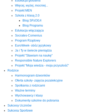
Edukacja globalna
Więcej, wyżej, mocniej...
Projekt MEN
Szkoła z klasą 2.0
Blog SPzOI14
Blog Programu
Edukacja włączająca
Socrates-Comenius
Program Rządowy
EuroWeek- obóz językowy
Ja i Ty w świecie pieniądza
Projekt "Stawiam na naukę"
Responsible Nature Explorers
Projekt "Moja wiedza - moja przyszłość"
Rodzice
Harmonogram dzwonków
Oferta szkoły- zajęcia pozalekcyjne
Spotkania z rodzicami
Ważne terminy
Wychowawcy i klasy
Dokumenty szkolne do pobrania
Sukcesy Uczniów
Sukcesy Sportowe