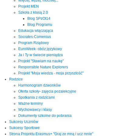
Więcej, wyżej, mocniej...
Projekt MEN
Szkoła z klasą 2.0
Blog SPzOI14
Blog Programu
Edukacja włączająca
Socrates-Comenius
Program Rządowy
EuroWeek- obóz językowy
Ja i Ty w świecie pieniądza
Projekt "Stawiam na naukę"
Responsible Nature Explorers
Projekt "Moja wiedza - moja przyszłość"
Rodzice
Harmonogram dzwonków
Oferta szkoły- zajęcia pozalekcyjne
Spotkania z rodzicami
Ważne terminy
Wychowawcy i klasy
Dokumenty szkolne do pobrania
Sukcesy Uczniów
Sukcesy Sportowe
Strona Projektu Erasmus+ "Graj ze mną i ucz mnie"