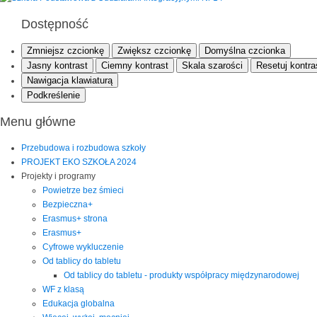
Dostępność
Zmniejsz czcionkę
Zwiększ czcionkę
Domyślna czcionka
Jasny kontrast
Ciemny kontrast
Skala szarości
Resetuj kontra
Nawigacja klawiaturą
Podkreślenie
Menu główne
Przebudowa i rozbudowa szkoły
PROJEKT EKO SZKOŁA 2024
Projekty i programy
Powietrze bez śmieci
Bezpieczna+
Erasmus+ strona
Erasmus+
Cyfrowe wykluczenie
Od tablicy do tabletu
Od tablicy do tabletu - produkty współpracy międzynarodowej
WF z klasą
Edukacja globalna