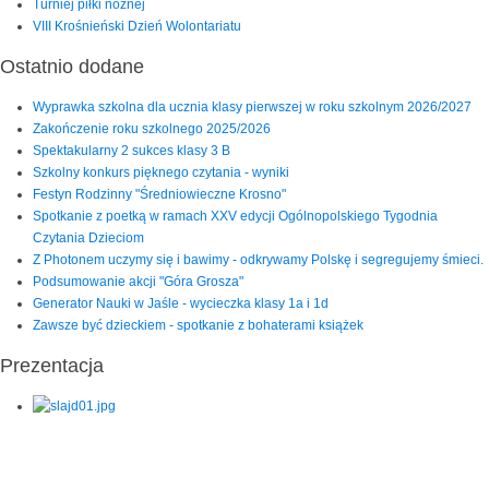
Turniej piłki nożnej
VIII Krośnieński Dzień Wolontariatu
Ostatnio dodane
Wyprawka szkolna dla ucznia klasy pierwszej w roku szkolnym 2026/2027
Zakończenie roku szkolnego 2025/2026
Spektakularny 2 sukces klasy 3 B
Szkolny konkurs pięknego czytania - wyniki
Festyn Rodzinny "Średniowieczne Krosno"
Spotkanie z poetką w ramach XXV edycji Ogólnopolskiego Tygodnia
Czytania Dzieciom
Z Photonem uczymy się i bawimy - odkrywamy Polskę i segregujemy śmieci.
Podsumowanie akcji "Góra Grosza"
Generator Nauki w Jaśle - wycieczka klasy 1a i 1d
Zawsze być dzieckiem - spotkanie z bohaterami książek
Prezentacja