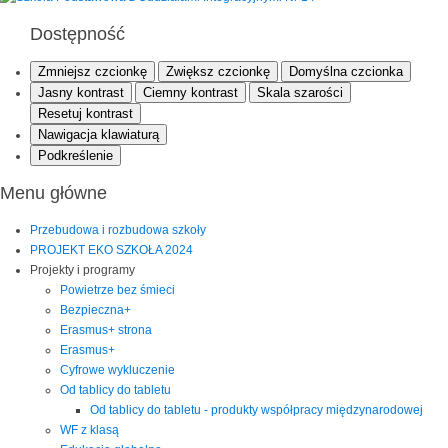
Dostępność
Zmniejsz czcionkę
Zwiększ czcionkę
Domyślna czcionka
Jasny kontrast
Ciemny kontrast
Skala szarości
Resetuj kontrast
Nawigacja klawiaturą
Podkreślenie
Menu główne
Przebudowa i rozbudowa szkoły
PROJEKT EKO SZKOŁA 2024
Projekty i programy
Powietrze bez śmieci
Bezpieczna+
Erasmus+ strona
Erasmus+
Cyfrowe wykluczenie
Od tablicy do tabletu
Od tablicy do tabletu - produkty współpracy międzynarodowej
WF z klasą