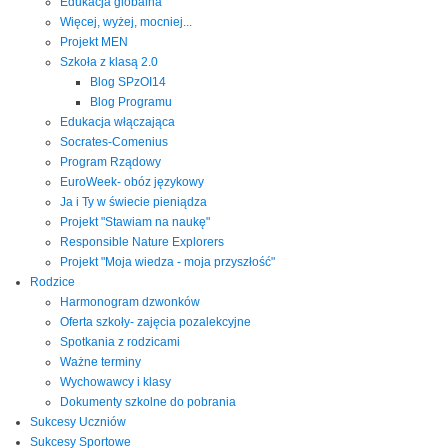
Edukacja globalna
Więcej, wyżej, mocniej...
Projekt MEN
Szkoła z klasą 2.0
Blog SPzOI14
Blog Programu
Edukacja włączająca
Socrates-Comenius
Program Rządowy
EuroWeek- obóz językowy
Ja i Ty w świecie pieniądza
Projekt "Stawiam na naukę"
Responsible Nature Explorers
Projekt "Moja wiedza - moja przyszłość"
Rodzice
Harmonogram dzwonków
Oferta szkoły- zajęcia pozalekcyjne
Spotkania z rodzicami
Ważne terminy
Wychowawcy i klasy
Dokumenty szkolne do pobrania
Sukcesy Uczniów
Sukcesy Sportowe