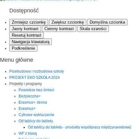
Dostępność
Zmniejsz czcionkę
Zwiększ czcionkę
Domyślna czcionka
Jasny kontrast
Ciemny kontrast
Skala szarości
Resetuj kontrast
Nawigacja klawiaturą
Podkreślenie
Menu główne
Przebudowa i rozbudowa szkoły
PROJEKT EKO SZKOŁA 2024
Projekty i programy
Powietrze bez śmieci
Bezpieczna+
Erasmus+ strona
Erasmus+
Cyfrowe wykluczenie
Od tablicy do tabletu
Od tablicy do tabletu - produkty współpracy międzynarodowej
WF z klasą