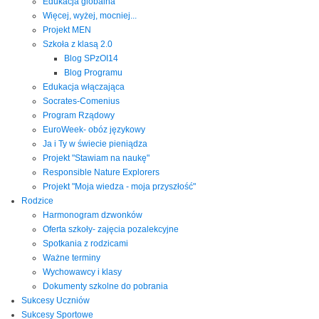
Edukacja globalna
Więcej, wyżej, mocniej...
Projekt MEN
Szkoła z klasą 2.0
Blog SPzOI14
Blog Programu
Edukacja włączająca
Socrates-Comenius
Program Rządowy
EuroWeek- obóz językowy
Ja i Ty w świecie pieniądza
Projekt "Stawiam na naukę"
Responsible Nature Explorers
Projekt "Moja wiedza - moja przyszłość"
Rodzice
Harmonogram dzwonków
Oferta szkoły- zajęcia pozalekcyjne
Spotkania z rodzicami
Ważne terminy
Wychowawcy i klasy
Dokumenty szkolne do pobrania
Sukcesy Uczniów
Sukcesy Sportowe