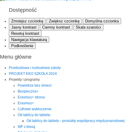
Dostępność
Zmniejsz czcionkę
Zwiększ czcionkę
Domyślna czcionka
Jasny kontrast
Ciemny kontrast
Skala szarości
Resetuj kontrast
Nawigacja klawiaturą
Podkreślenie
Menu główne
Przebudowa i rozbudowa szkoły
PROJEKT EKO SZKOŁA 2024
Projekty i programy
Powietrze bez śmieci
Bezpieczna+
Erasmus+ strona
Erasmus+
Cyfrowe wykluczenie
Od tablicy do tabletu
Od tablicy do tabletu - produkty współpracy międzynarodowej
WF z klasą