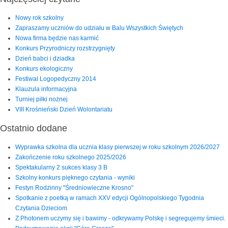
Nowy rok szkolny
Zapraszamy uczniów do udziału w Balu Wszystkich Świętych
Nowa firma będzie nas karmić
Konkurs Przyrodniczy rozstrzygnięty
Dzień babci i dziadka
Konkurs ekologiczny
Festiwal Logopedyczny 2014
Klauzula informacyjna
Turniej piłki nożnej
VIII Krośnieński Dzień Wolontariatu
Ostatnio dodane
Wyprawka szkolna dla ucznia klasy pierwszej w roku szkolnym 2026/2027
Zakończenie roku szkolnego 2025/2026
Spektakularny 2 sukces klasy 3 B
Szkolny konkurs pięknego czytania - wyniki
Festyn Rodzinny "Średniowieczne Krosno"
Spotkanie z poetką w ramach XXV edycji Ogólnopolskiego Tygodnia
Czytania Dzieciom
Z Photonem uczymy się i bawimy - odkrywamy Polskę i segregujemy śmieci.