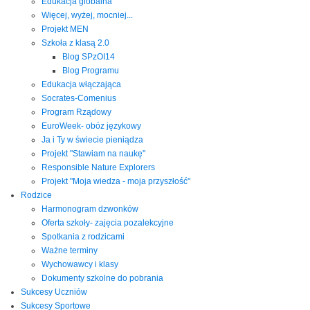
Edukacja globalna
Więcej, wyżej, mocniej...
Projekt MEN
Szkoła z klasą 2.0
Blog SPzOI14
Blog Programu
Edukacja włączająca
Socrates-Comenius
Program Rządowy
EuroWeek- obóz językowy
Ja i Ty w świecie pieniądza
Projekt "Stawiam na naukę"
Responsible Nature Explorers
Projekt "Moja wiedza - moja przyszłość"
Rodzice
Harmonogram dzwonków
Oferta szkoły- zajęcia pozalekcyjne
Spotkania z rodzicami
Ważne terminy
Wychowawcy i klasy
Dokumenty szkolne do pobrania
Sukcesy Uczniów
Sukcesy Sportowe