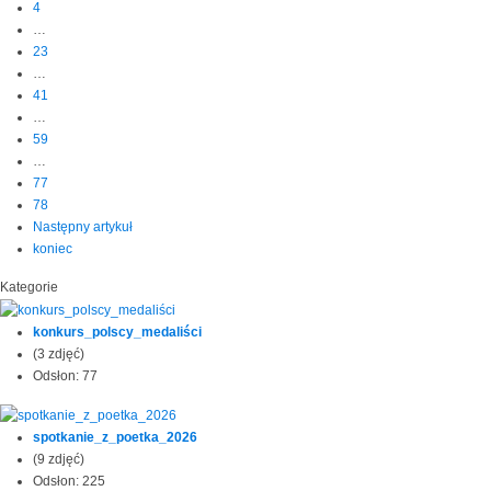
4
…
23
…
41
…
59
…
77
78
Następny artykuł
koniec
Kategorie
konkurs_polscy_medaliści
(3 zdjęć)
Odsłon: 77
spotkanie_z_poetka_2026
(9 zdjęć)
Odsłon: 225