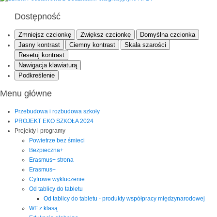
Dostępność
Zmniejsz czcionkę
Zwiększ czcionkę
Domyślna czcionka
Jasny kontrast
Ciemny kontrast
Skala szarości
Resetuj kontrast
Nawigacja klawiaturą
Podkreślenie
Menu główne
Przebudowa i rozbudowa szkoły
PROJEKT EKO SZKOŁA 2024
Projekty i programy
Powietrze bez śmieci
Bezpieczna+
Erasmus+ strona
Erasmus+
Cyfrowe wykluczenie
Od tablicy do tabletu
Od tablicy do tabletu - produkty współpracy międzynarodowej
WF z klasą