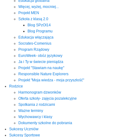
Edukacja globalna
Więcej, wyżej, mocniej...
Projekt MEN
Szkoła z klasą 2.0
Blog SPzOI14
Blog Programu
Edukacja włączająca
Socrates-Comenius
Program Rządowy
EuroWeek- obóz językowy
Ja i Ty w świecie pieniądza
Projekt "Stawiam na naukę"
Responsible Nature Explorers
Projekt "Moja wiedza - moja przyszłość"
Rodzice
Harmonogram dzwonków
Oferta szkoły- zajęcia pozalekcyjne
Spotkania z rodzicami
Ważne terminy
Wychowawcy i klasy
Dokumenty szkolne do pobrania
Sukcesy Uczniów
Sukcesy Sportowe