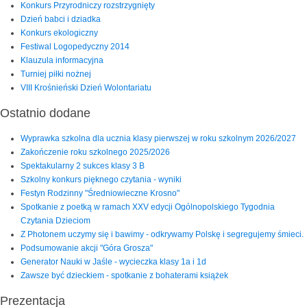
Konkurs Przyrodniczy rozstrzygnięty
Dzień babci i dziadka
Konkurs ekologiczny
Festiwal Logopedyczny 2014
Klauzula informacyjna
Turniej piłki nożnej
VIII Krośnieński Dzień Wolontariatu
Ostatnio dodane
Wyprawka szkolna dla ucznia klasy pierwszej w roku szkolnym 2026/2027
Zakończenie roku szkolnego 2025/2026
Spektakularny 2 sukces klasy 3 B
Szkolny konkurs pięknego czytania - wyniki
Festyn Rodzinny "Średniowieczne Krosno"
Spotkanie z poetką w ramach XXV edycji Ogólnopolskiego Tygodnia
Czytania Dzieciom
Z Photonem uczymy się i bawimy - odkrywamy Polskę i segregujemy śmieci.
Podsumowanie akcji "Góra Grosza"
Generator Nauki w Jaśle - wycieczka klasy 1a i 1d
Zawsze być dzieckiem - spotkanie z bohaterami książek
Prezentacja