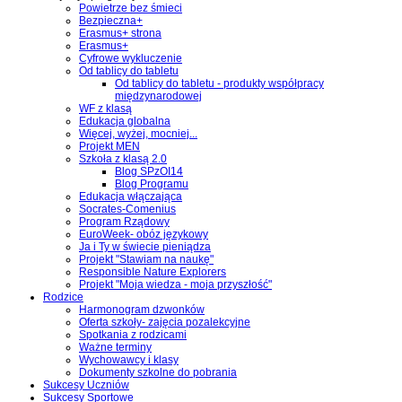
Powietrze bez śmieci
Bezpieczna+
Erasmus+ strona
Erasmus+
Cyfrowe wykluczenie
Od tablicy do tabletu
Od tablicy do tabletu - produkty współpracy
międzynarodowej
WF z klasą
Edukacja globalna
Więcej, wyżej, mocniej...
Projekt MEN
Szkoła z klasą 2.0
Blog SPzOI14
Blog Programu
Edukacja włączająca
Socrates-Comenius
Program Rządowy
EuroWeek- obóz językowy
Ja i Ty w świecie pieniądza
Projekt "Stawiam na naukę"
Responsible Nature Explorers
Projekt "Moja wiedza - moja przyszłość"
Rodzice
Harmonogram dzwonków
Oferta szkoły- zajęcia pozalekcyjne
Spotkania z rodzicami
Ważne terminy
Wychowawcy i klasy
Dokumenty szkolne do pobrania
Sukcesy Uczniów
Sukcesy Sportowe