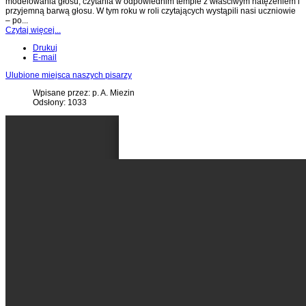
modelowania głosu, czytania w odpowiednim tempie z właściwym natężeniem i
przyjemną barwą głosu. W tym roku w roli czytających wystąpili nasi uczniowie
– po...
Czytaj więcej...
Drukuj
E-mail
Ulubione miejsca naszych pisarzy
Wpisane przez: p. A. Miezin
Odsłony: 1033