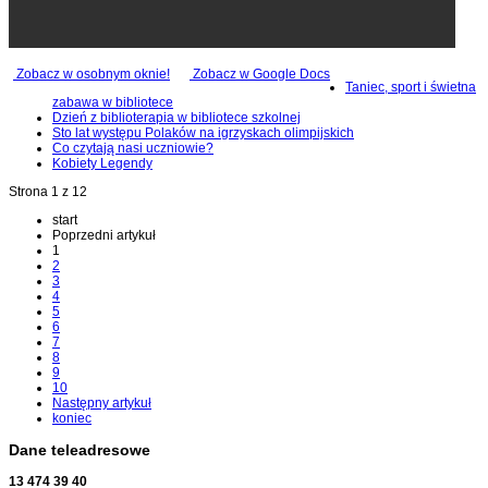
Zobacz w osobnym oknie!
Zobacz w Google Docs
Taniec, sport i świetna
zabawa w bibliotece
Dzień z biblioterapia w bibliotece szkolnej
Sto lat występu Polaków na igrzyskach olimpijskich
Co czytają nasi uczniowie?
Kobiety Legendy
Strona 1 z 12
start
Poprzedni artykuł
1
2
3
4
5
6
7
8
9
10
Następny artykuł
koniec
Dane teleadresowe
13 474 39 40