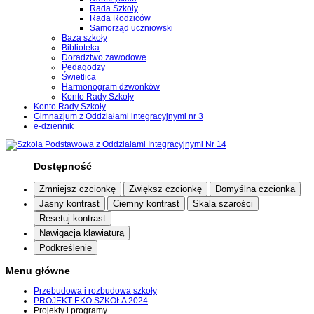
Rada Szkoły
Rada Rodziców
Samorząd uczniowski
Baza szkoły
Biblioteka
Doradztwo zawodowe
Pedagodzy
Świetlica
Harmonogram dzwonków
Konto Rady Szkoły
Konto Rady Szkoły
Gimnazjum z Oddziałami integracyjnymi nr 3
e-dziennik
Dostępność
Zmniejsz czcionkę
Zwiększ czcionkę
Domyślna czcionka
Jasny kontrast
Ciemny kontrast
Skala szarości
Resetuj kontrast
Nawigacja klawiaturą
Podkreślenie
Menu główne
Przebudowa i rozbudowa szkoły
PROJEKT EKO SZKOŁA 2024
Projekty i programy