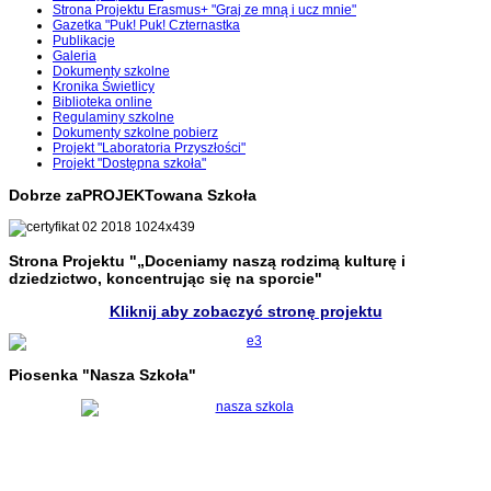
Strona Projektu Erasmus+ "Graj ze mną i ucz mnie"
Gazetka "Puk! Puk! Czternastka
Publikacje
Galeria
Dokumenty szkolne
Kronika Świetlicy
Biblioteka online
Regulaminy szkolne
Dokumenty szkolne pobierz
Projekt "Laboratoria Przyszłości"
Projekt "Dostępna szkoła"
Dobrze zaPROJEKTowana Szkoła
Strona Projektu "„Doceniamy naszą rodzimą kulturę i
dziedzictwo, koncentrując się na sporcie"
Kliknij aby zobaczyć stronę projektu
Piosenka "Nasza Szkoła"