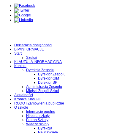
Deklaracja dostępności
BIP/INFORMACJE
Start
Szukaj
KLAUZULA INFORMACYJNA
Kontakt
Dyrekcja Zespołu
Dyrektor Zespołu
Dyrektor GIM
Dyrektor SP
Administracja Zespołu
Miejski Zespół Szkół
Aktualności
Kronika Klas I-III
RODO i Zamówienia publiczne
O szkole
Informacje ogólne
Historia szkoły
Patron Szkoły
Władze szkoły
Dyrekcja
Nauczyciele