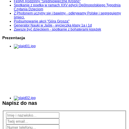
Festyn Rodzinny "Średniowieczne Krosno"
Spotkanie z poetką w ramach XXV edycji Ogólnopolskiego Tygodnia
Czytania Dzieciom
Z Photonem uczymy się i bawimy - odkrywamy Polskę i segregujemy
śmieci.
Podsumowanie akcji "Góra Grosza"
Generator Nauki w Jaśle - wycieczka klasy 1a i 1d
Zawsze być dzieckiem - spotkanie z bohaterami książek
Prezentacja
Napisz do nas