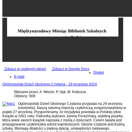
Zobacz w osobnym oknie!
Zobacz w Google Docs
Drukuj
E-mail
Ogólnopolski Dzień Głośnego Czytania - 29 września 2024
Wpisane przez: A. Miezin, P. Sęk, M. Kokosza
Odsłony: 909
Ogólnopolski Dzień Głośnego Czytania przypada na 29 września
(niedziela). Naszą szkolną imprezę czytelniczą zorganizowaliśmy w
piątek 27 września. Przypominamy, że inicjatywa powstała w Polskiej Izbie
Książki w 2001 roku. Patronką wybrano Janinę Porazińską, wybitną pisarkę
która wiele swoich książek napisała z myślą o dzieciach. Celem święta jest
propagowanie czytelnictwa wśród najmłodszych. Głośne czytanie jest trudną
sztuką. Wymaga dbałości o piękną dykcję, umiejętności ciekawego