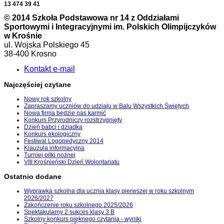
13 474 39 41
© 2014 Szkoła Podstawowa nr 14 z Oddziałami
Sportowymi i Integracyjnymi im. Polskich Olimpijczyków
w Krośnie
ul. Wojska Polskiego 45
38-400 Krosno
Kontakt e-mail
Najczęściej czytane
Nowy rok szkolny
Zapraszamy uczniów do udziału w Balu Wszystkich Świętych
Nowa firma będzie nas karmić
Konkurs Przyrodniczy rozstrzygnięty
Dzień babci i dziadka
Konkurs ekologiczny
Festiwal Logopedyczny 2014
Klauzula informacyjna
Turniej piłki nożnej
VIII Krośnieński Dzień Wolontariatu
Ostatnio dodane
Wyprawka szkolna dla ucznia klasy pierwszej w roku szkolnym
2026/2027
Zakończenie roku szkolnego 2025/2026
Spektakularny 2 sukces klasy 3 B
Szkolny konkurs pięknego czytania - wyniki