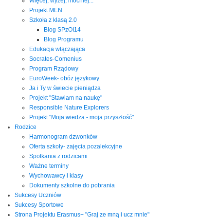
Więcej, wyżej, mocniej...
Projekt MEN
Szkoła z klasą 2.0
Blog SPzOI14
Blog Programu
Edukacja włączająca
Socrates-Comenius
Program Rządowy
EuroWeek- obóz językowy
Ja i Ty w świecie pieniądza
Projekt "Stawiam na naukę"
Responsible Nature Explorers
Projekt "Moja wiedza - moja przyszłość"
Rodzice
Harmonogram dzwonków
Oferta szkoły- zajęcia pozalekcyjne
Spotkania z rodzicami
Ważne terminy
Wychowawcy i klasy
Dokumenty szkolne do pobrania
Sukcesy Uczniów
Sukcesy Sportowe
Strona Projektu Erasmus+ "Graj ze mną i ucz mnie"