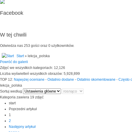
Facebook
W tej chwili
Odwiedza nas 253 gości oraz 0 użytkowników.
Start
» lekcja_polska
Powróć do galerii
Zdjęć we wszystkich kategoriach: 12,126
Liczba wyświetleń wszystkich obrazów: 5,928,899
TOP 12:
Najwyżej oceniane
-
Ostatnio dodane
-
Ostatnio skomentowane
-
Często 
lekcja_polska
Sortuj według
Kategoria zawiera 19 zdjęć
start
Poprzedni artykuł
1
2
Następny artykuł