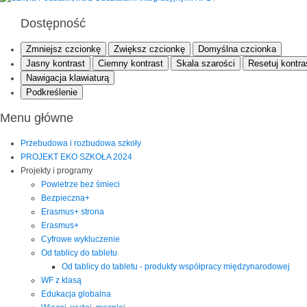
Dostępność
Zmniejsz czcionkę
Zwiększ czcionkę
Domyślna czcionka
Jasny kontrast
Ciemny kontrast
Skala szarości
Resetuj kontra
Nawigacja klawiaturą
Podkreślenie
Menu główne
Przebudowa i rozbudowa szkoły
PROJEKT EKO SZKOŁA 2024
Projekty i programy
Powietrze bez śmieci
Bezpieczna+
Erasmus+ strona
Erasmus+
Cyfrowe wykluczenie
Od tablicy do tabletu
Od tablicy do tabletu - produkty współpracy międzynarodowej
WF z klasą
Edukacja globalna