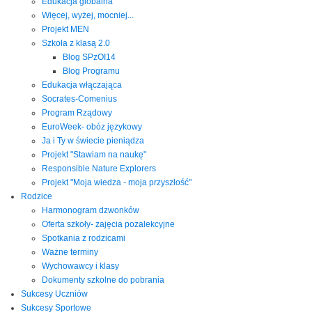
Edukacja globalna
Więcej, wyżej, mocniej...
Projekt MEN
Szkoła z klasą 2.0
Blog SPzOI14
Blog Programu
Edukacja włączająca
Socrates-Comenius
Program Rządowy
EuroWeek- obóz językowy
Ja i Ty w świecie pieniądza
Projekt "Stawiam na naukę"
Responsible Nature Explorers
Projekt "Moja wiedza - moja przyszłość"
Rodzice
Harmonogram dzwonków
Oferta szkoły- zajęcia pozalekcyjne
Spotkania z rodzicami
Ważne terminy
Wychowawcy i klasy
Dokumenty szkolne do pobrania
Sukcesy Uczniów
Sukcesy Sportowe