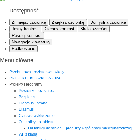
Dostępność
Zmniejsz czcionkę
Zwiększ czcionkę
Domyślna czcionka
Jasny kontrast
Ciemny kontrast
Skala szarości
Resetuj kontrast
Nawigacja klawiaturą
Podkreślenie
Menu główne
Przebudowa i rozbudowa szkoły
PROJEKT EKO SZKOŁA 2024
Projekty i programy
Powietrze bez śmieci
Bezpieczna+
Erasmus+ strona
Erasmus+
Cyfrowe wykluczenie
Od tablicy do tabletu
Od tablicy do tabletu - produkty współpracy międzynarodowej
WF z klasą