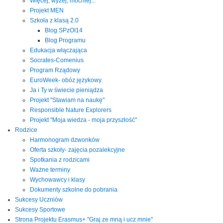
Więcej, wyżej, mocniej...
Projekt MEN
Szkoła z klasą 2.0
Blog SPzOI14
Blog Programu
Edukacja włączająca
Socrates-Comenius
Program Rządowy
EuroWeek- obóz językowy
Ja i Ty w świecie pieniądza
Projekt "Stawiam na naukę"
Responsible Nature Explorers
Projekt "Moja wiedza - moja przyszłość"
Rodzice
Harmonogram dzwonków
Oferta szkoły- zajęcia pozalekcyjne
Spotkania z rodzicami
Ważne terminy
Wychowawcy i klasy
Dokumenty szkolne do pobrania
Sukcesy Uczniów
Sukcesy Sportowe
Strona Projektu Erasmus+ "Graj ze mną i ucz mnie"