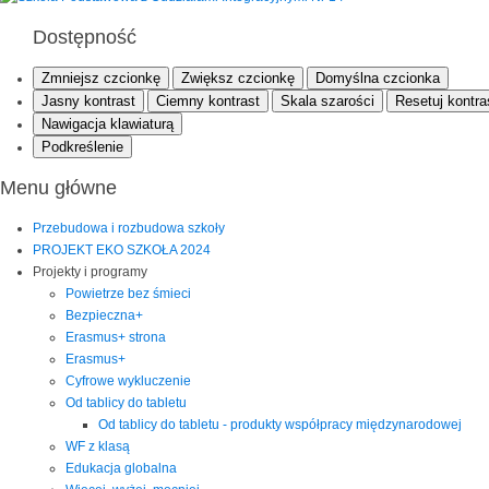
Dostępność
Zmniejsz czcionkę
Zwiększ czcionkę
Domyślna czcionka
Jasny kontrast
Ciemny kontrast
Skala szarości
Resetuj kontra
Nawigacja klawiaturą
Podkreślenie
Menu główne
Przebudowa i rozbudowa szkoły
PROJEKT EKO SZKOŁA 2024
Projekty i programy
Powietrze bez śmieci
Bezpieczna+
Erasmus+ strona
Erasmus+
Cyfrowe wykluczenie
Od tablicy do tabletu
Od tablicy do tabletu - produkty współpracy międzynarodowej
WF z klasą
Edukacja globalna