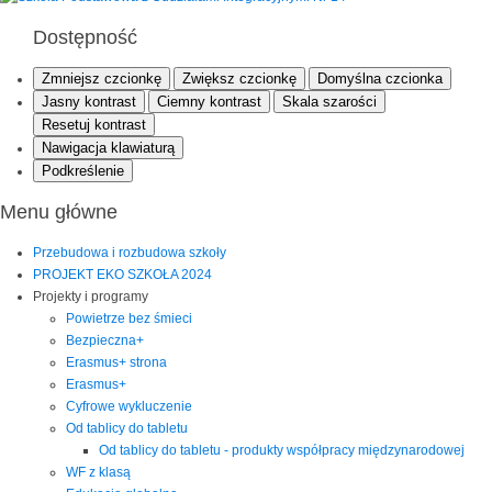
Dostępność
Zmniejsz czcionkę
Zwiększ czcionkę
Domyślna czcionka
Jasny kontrast
Ciemny kontrast
Skala szarości
Resetuj kontrast
Nawigacja klawiaturą
Podkreślenie
Menu główne
Przebudowa i rozbudowa szkoły
PROJEKT EKO SZKOŁA 2024
Projekty i programy
Powietrze bez śmieci
Bezpieczna+
Erasmus+ strona
Erasmus+
Cyfrowe wykluczenie
Od tablicy do tabletu
Od tablicy do tabletu - produkty współpracy międzynarodowej
WF z klasą