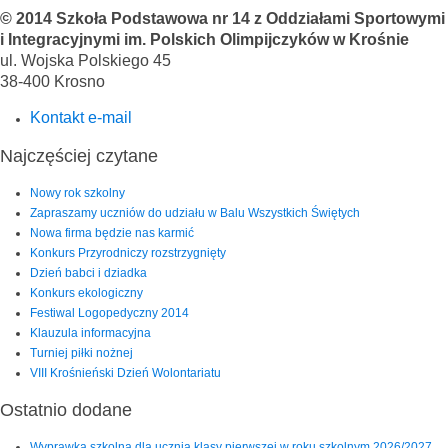
© 2014 Szkoła Podstawowa nr 14 z Oddziałami Sportowymi
i Integracyjnymi im. Polskich Olimpijczyków w Krośnie
ul. Wojska Polskiego 45
38-400 Krosno
Kontakt e-mail
Najczęściej czytane
Nowy rok szkolny
Zapraszamy uczniów do udziału w Balu Wszystkich Świętych
Nowa firma będzie nas karmić
Konkurs Przyrodniczy rozstrzygnięty
Dzień babci i dziadka
Konkurs ekologiczny
Festiwal Logopedyczny 2014
Klauzula informacyjna
Turniej piłki nożnej
VIII Krośnieński Dzień Wolontariatu
Ostatnio dodane
Wyprawka szkolna dla ucznia klasy pierwszej w roku szkolnym 2026/2027