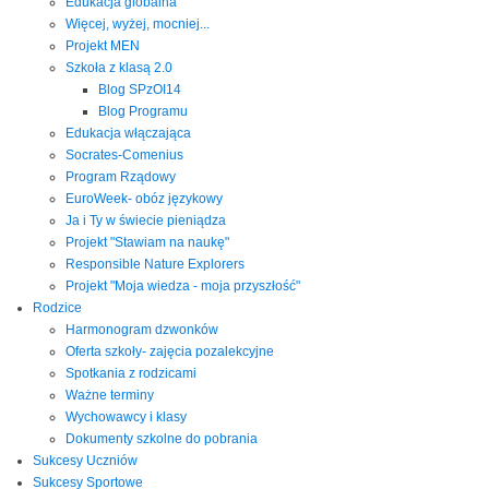
Edukacja globalna
Więcej, wyżej, mocniej...
Projekt MEN
Szkoła z klasą 2.0
Blog SPzOI14
Blog Programu
Edukacja włączająca
Socrates-Comenius
Program Rządowy
EuroWeek- obóz językowy
Ja i Ty w świecie pieniądza
Projekt "Stawiam na naukę"
Responsible Nature Explorers
Projekt "Moja wiedza - moja przyszłość"
Rodzice
Harmonogram dzwonków
Oferta szkoły- zajęcia pozalekcyjne
Spotkania z rodzicami
Ważne terminy
Wychowawcy i klasy
Dokumenty szkolne do pobrania
Sukcesy Uczniów
Sukcesy Sportowe