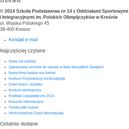
13 474 39 41
© 2014 Szkoła Podstawowa nr 14 z Oddziałami Sportowymi
i Integracyjnymi im. Polskich Olimpijczyków w Krośnie
ul. Wojska Polskiego 45
38-400 Krosno
Kontakt e-mail
Najczęściej czytane
Nowy rok szkolny
Zapraszamy uczniów do udziału w Balu Wszystkich Świętych
Nowa firma będzie nas karmić
Konkurs Przyrodniczy rozstrzygnięty
Dzień babci i dziadka
Konkurs ekologiczny
Festiwal Logopedyczny 2014
Klauzula informacyjna
Turniej piłki nożnej
VIII Krośnieński Dzień Wolontariatu
Ostatnio dodane