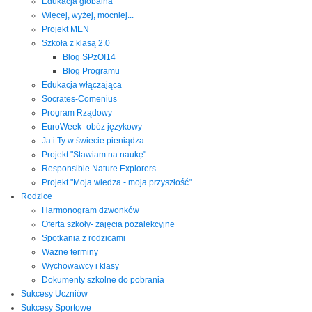
Edukacja globalna
Więcej, wyżej, mocniej...
Projekt MEN
Szkoła z klasą 2.0
Blog SPzOI14
Blog Programu
Edukacja włączająca
Socrates-Comenius
Program Rządowy
EuroWeek- obóz językowy
Ja i Ty w świecie pieniądza
Projekt "Stawiam na naukę"
Responsible Nature Explorers
Projekt "Moja wiedza - moja przyszłość"
Rodzice
Harmonogram dzwonków
Oferta szkoły- zajęcia pozalekcyjne
Spotkania z rodzicami
Ważne terminy
Wychowawcy i klasy
Dokumenty szkolne do pobrania
Sukcesy Uczniów
Sukcesy Sportowe