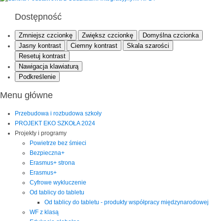
Dostępność
Zmniejsz czcionkę
Zwiększ czcionkę
Domyślna czcionka
Jasny kontrast
Ciemny kontrast
Skala szarości
Resetuj kontrast
Nawigacja klawiaturą
Podkreślenie
Menu główne
Przebudowa i rozbudowa szkoły
PROJEKT EKO SZKOŁA 2024
Projekty i programy
Powietrze bez śmieci
Bezpieczna+
Erasmus+ strona
Erasmus+
Cyfrowe wykluczenie
Od tablicy do tabletu
Od tablicy do tabletu - produkty współpracy międzynarodowej
WF z klasą