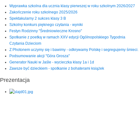
Wyprawka szkolna dla ucznia klasy pierwszej w roku szkolnym 2026/2027
Zakończenie roku szkolnego 2025/2026
Spektakularny 2 sukces klasy 3 B
Szkolny konkurs pięknego czytania - wyniki
Festyn Rodzinny "Średniowieczne Krosno"
Spotkanie z poetką w ramach XXV edycji Ogólnopolskiego Tygodnia
Czytania Dzieciom
Z Photonem uczymy się i bawimy - odkrywamy Polskę i segregujemy śmieci.
Podsumowanie akcji "Góra Grosza"
Generator Nauki w Jaśle - wycieczka klasy 1a i 1d
Zawsze być dzieckiem - spotkanie z bohaterami książek
Prezentacja