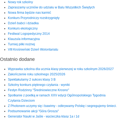
Nowy rok szkolny
Zapraszamy uczniów do udziału w Balu Wszystkich Świętych
Nowa firma będzie nas karmić
Konkurs Przyrodniczy rozstrzygnięty
Dzień babci i dziadka
Konkurs ekologiczny
Festiwal Logopedyczny 2014
Klauzula informacyjna
Turniej piłki nożnej
VIII Krośnieński Dzień Wolontariatu
Ostatnio dodane
Wyprawka szkolna dla ucznia klasy pierwszej w roku szkolnym 2026/2027
Zakończenie roku szkolnego 2025/2026
Spektakularny 2 sukces klasy 3 B
Szkolny konkurs pięknego czytania - wyniki
Festyn Rodzinny "Średniowieczne Krosno"
Spotkanie z poetką w ramach XXV edycji Ogólnopolskiego Tygodnia
Czytania Dzieciom
Z Photonem uczymy się i bawimy - odkrywamy Polskę i segregujemy śmieci.
Podsumowanie akcji "Góra Grosza"
Generator Nauki w Jaśle - wycieczka klasy 1a i 1d