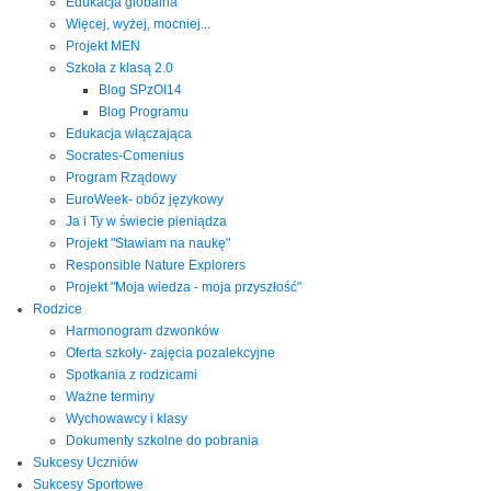
Edukacja globalna
Więcej, wyżej, mocniej...
Projekt MEN
Szkoła z klasą 2.0
Blog SPzOI14
Blog Programu
Edukacja włączająca
Socrates-Comenius
Program Rządowy
EuroWeek- obóz językowy
Ja i Ty w świecie pieniądza
Projekt "Stawiam na naukę"
Responsible Nature Explorers
Projekt "Moja wiedza - moja przyszłość"
Rodzice
Harmonogram dzwonków
Oferta szkoły- zajęcia pozalekcyjne
Spotkania z rodzicami
Ważne terminy
Wychowawcy i klasy
Dokumenty szkolne do pobrania
Sukcesy Uczniów
Sukcesy Sportowe