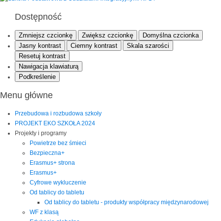
Dostępność
Zmniejsz czcionkę
Zwiększ czcionkę
Domyślna czcionka
Jasny kontrast
Ciemny kontrast
Skala szarości
Resetuj kontrast
Nawigacja klawiaturą
Podkreślenie
Menu główne
Przebudowa i rozbudowa szkoły
PROJEKT EKO SZKOŁA 2024
Projekty i programy
Powietrze bez śmieci
Bezpieczna+
Erasmus+ strona
Erasmus+
Cyfrowe wykluczenie
Od tablicy do tabletu
Od tablicy do tabletu - produkty współpracy międzynarodowej
WF z klasą