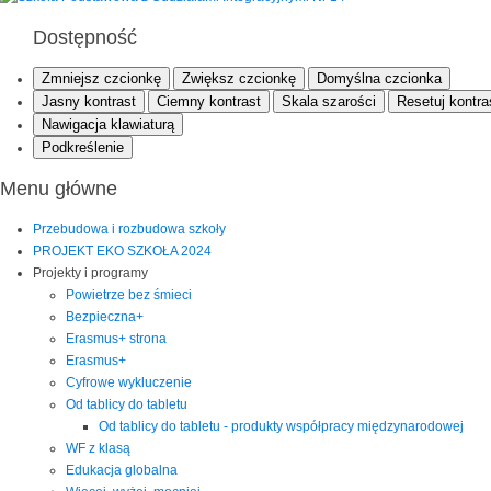
Dostępność
Zmniejsz czcionkę
Zwiększ czcionkę
Domyślna czcionka
Jasny kontrast
Ciemny kontrast
Skala szarości
Resetuj kontra
Nawigacja klawiaturą
Podkreślenie
Menu główne
Przebudowa i rozbudowa szkoły
PROJEKT EKO SZKOŁA 2024
Projekty i programy
Powietrze bez śmieci
Bezpieczna+
Erasmus+ strona
Erasmus+
Cyfrowe wykluczenie
Od tablicy do tabletu
Od tablicy do tabletu - produkty współpracy międzynarodowej
WF z klasą
Edukacja globalna