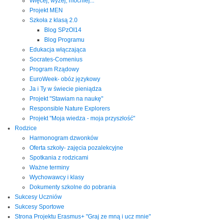
Więcej, wyżej, mocniej...
Projekt MEN
Szkoła z klasą 2.0
Blog SPzOI14
Blog Programu
Edukacja włączająca
Socrates-Comenius
Program Rządowy
EuroWeek- obóz językowy
Ja i Ty w świecie pieniądza
Projekt "Stawiam na naukę"
Responsible Nature Explorers
Projekt "Moja wiedza - moja przyszłość"
Rodzice
Harmonogram dzwonków
Oferta szkoły- zajęcia pozalekcyjne
Spotkania z rodzicami
Ważne terminy
Wychowawcy i klasy
Dokumenty szkolne do pobrania
Sukcesy Uczniów
Sukcesy Sportowe
Strona Projektu Erasmus+ "Graj ze mną i ucz mnie"