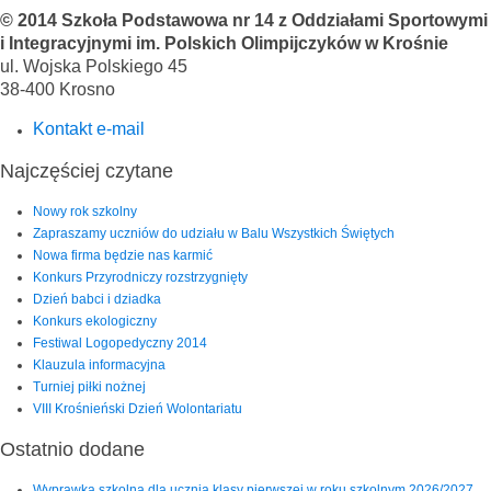
© 2014 Szkoła Podstawowa nr 14 z Oddziałami Sportowymi
i Integracyjnymi im. Polskich Olimpijczyków w Krośnie
ul. Wojska Polskiego 45
38-400 Krosno
Kontakt e-mail
Najczęściej czytane
Nowy rok szkolny
Zapraszamy uczniów do udziału w Balu Wszystkich Świętych
Nowa firma będzie nas karmić
Konkurs Przyrodniczy rozstrzygnięty
Dzień babci i dziadka
Konkurs ekologiczny
Festiwal Logopedyczny 2014
Klauzula informacyjna
Turniej piłki nożnej
VIII Krośnieński Dzień Wolontariatu
Ostatnio dodane
Wyprawka szkolna dla ucznia klasy pierwszej w roku szkolnym 2026/2027