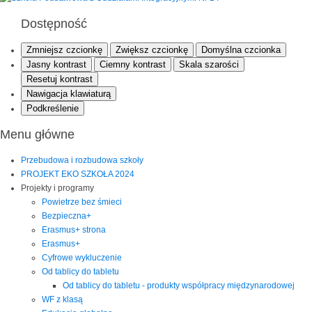
Dostępność
Zmniejsz czcionkę
Zwiększ czcionkę
Domyślna czcionka
Jasny kontrast
Ciemny kontrast
Skala szarości
Resetuj kontrast
Nawigacja klawiaturą
Podkreślenie
Menu główne
Przebudowa i rozbudowa szkoły
PROJEKT EKO SZKOŁA 2024
Projekty i programy
Powietrze bez śmieci
Bezpieczna+
Erasmus+ strona
Erasmus+
Cyfrowe wykluczenie
Od tablicy do tabletu
Od tablicy do tabletu - produkty współpracy międzynarodowej
WF z klasą