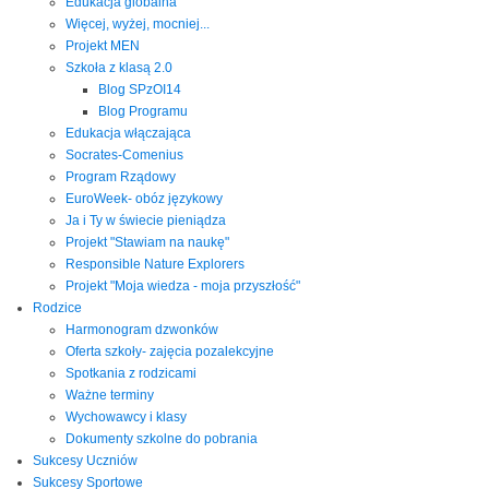
Edukacja globalna
Więcej, wyżej, mocniej...
Projekt MEN
Szkoła z klasą 2.0
Blog SPzOI14
Blog Programu
Edukacja włączająca
Socrates-Comenius
Program Rządowy
EuroWeek- obóz językowy
Ja i Ty w świecie pieniądza
Projekt "Stawiam na naukę"
Responsible Nature Explorers
Projekt "Moja wiedza - moja przyszłość"
Rodzice
Harmonogram dzwonków
Oferta szkoły- zajęcia pozalekcyjne
Spotkania z rodzicami
Ważne terminy
Wychowawcy i klasy
Dokumenty szkolne do pobrania
Sukcesy Uczniów
Sukcesy Sportowe