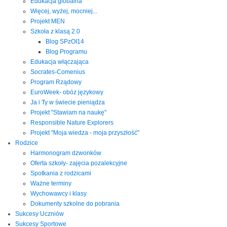
Edukacja globalna
Więcej, wyżej, mocniej...
Projekt MEN
Szkoła z klasą 2.0
Blog SPzOI14
Blog Programu
Edukacja włączająca
Socrates-Comenius
Program Rządowy
EuroWeek- obóz językowy
Ja i Ty w świecie pieniądza
Projekt "Stawiam na naukę"
Responsible Nature Explorers
Projekt "Moja wiedza - moja przyszłość"
Rodzice
Harmonogram dzwonków
Oferta szkoły- zajęcia pozalekcyjne
Spotkania z rodzicami
Ważne terminy
Wychowawcy i klasy
Dokumenty szkolne do pobrania
Sukcesy Uczniów
Sukcesy Sportowe