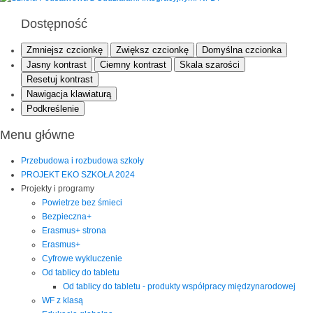
Dostępność
Zmniejsz czcionkę
Zwiększ czcionkę
Domyślna czcionka
Jasny kontrast
Ciemny kontrast
Skala szarości
Resetuj kontrast
Nawigacja klawiaturą
Podkreślenie
Menu główne
Przebudowa i rozbudowa szkoły
PROJEKT EKO SZKOŁA 2024
Projekty i programy
Powietrze bez śmieci
Bezpieczna+
Erasmus+ strona
Erasmus+
Cyfrowe wykluczenie
Od tablicy do tabletu
Od tablicy do tabletu - produkty współpracy międzynarodowej
WF z klasą