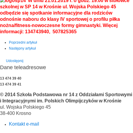
W dniu 21.01.2019 r. o godz. 19.00 w stołówce
szkolnej w SP 14 w Krośnie ul. Wojska Polskiego 45
odbędzie się spotkanie informacyjne dla rodziców
odnośnie naboru do klasy IV sportowej o profilu piłka
nożna/fitness-nowoczesne formy gimnastyki. Więcej
informacji: 134743940, 507825365
Poprzedni artykuł
Następny artykuł
Udostępnij
Dane teleadresowe
13 474 39 40
13 474 39 41
© 2014 Szkoła Podstawowa nr 14 z Oddziałami Sportowymi
i Integracyjnymi im. Polskich Olimpijczyków w Krośnie
ul. Wojska Polskiego 45
38-400 Krosno
Kontakt e-mail