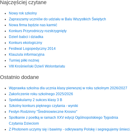
Najczęściej czytane
Nowy rok szkolny
Zapraszamy uczniów do udziału w Balu Wszystkich Świętych
Nowa firma będzie nas karmić
Konkurs Przyrodniczy rozstrzygnięty
Dzień babci i dziadka
Konkurs ekologiczny
Festiwal Logopedyczny 2014
Klauzula informacyjna
Turniej piłki nożnej
VIII Krośnieński Dzień Wolontariatu
Ostatnio dodane
Wyprawka szkolna dla ucznia klasy pierwszej w roku szkolnym 2026/2027
Zakończenie roku szkolnego 2025/2026
Spektakularny 2 sukces klasy 3 B
Szkolny konkurs pięknego czytania - wyniki
Festyn Rodzinny "Średniowieczne Krosno"
Spotkanie z poetką w ramach XXV edycji Ogólnopolskiego Tygodnia
Czytania Dzieciom
Z Photonem uczymy się i bawimy - odkrywamy Polskę i segregujemy śmieci.