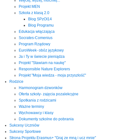
Więcej, wyżej, mocniej...
Projekt MEN
Szkoła z klasą 2.0
Blog SPzOI14
Blog Programu
Edukacja włączająca
Socrates-Comenius
Program Rządowy
EuroWeek- obóz językowy
Ja i Ty w świecie pieniądza
Projekt "Stawiam na naukę"
Responsible Nature Explorers
Projekt "Moja wiedza - moja przyszłość"
Rodzice
Harmonogram dzwonków
Oferta szkoły- zajęcia pozalekcyjne
Spotkania z rodzicami
Ważne terminy
Wychowawcy i klasy
Dokumenty szkolne do pobrania
Sukcesy Uczniów
Sukcesy Sportowe
Strona Projektu Erasmus+ "Graj ze mną i ucz mnie"