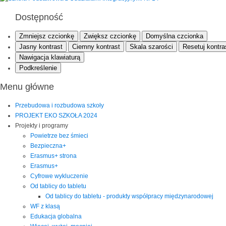
Dostępność
Zmniejsz czcionkę
Zwiększ czcionkę
Domyślna czcionka
Jasny kontrast
Ciemny kontrast
Skala szarości
Resetuj kontra
Nawigacja klawiaturą
Podkreślenie
Menu główne
Przebudowa i rozbudowa szkoły
PROJEKT EKO SZKOŁA 2024
Projekty i programy
Powietrze bez śmieci
Bezpieczna+
Erasmus+ strona
Erasmus+
Cyfrowe wykluczenie
Od tablicy do tabletu
Od tablicy do tabletu - produkty współpracy międzynarodowej
WF z klasą
Edukacja globalna