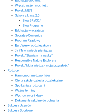
Edukacja globalna
Więcej, wyżej, mocniej...
Projekt MEN
Szkoła z klasą 2.0
Blog SPzOI14
Blog Programu
Edukacja włączająca
Socrates-Comenius
Program Rządowy
EuroWeek- obóz językowy
Ja i Ty w świecie pieniądza
Projekt "Stawiam na naukę"
Responsible Nature Explorers
Projekt "Moja wiedza - moja przyszłość"
Rodzice
Harmonogram dzwonków
Oferta szkoły- zajęcia pozalekcyjne
Spotkania z rodzicami
Ważne terminy
Wychowawcy i klasy
Dokumenty szkolne do pobrania
Sukcesy Uczniów
Sukcesy Sportowe