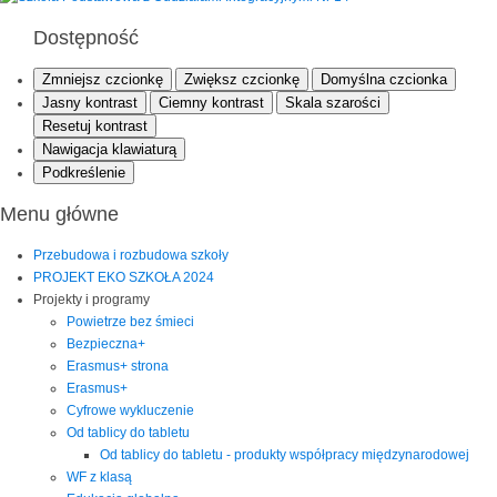
Dostępność
Zmniejsz czcionkę
Zwiększ czcionkę
Domyślna czcionka
Jasny kontrast
Ciemny kontrast
Skala szarości
Resetuj kontrast
Nawigacja klawiaturą
Podkreślenie
Menu główne
Przebudowa i rozbudowa szkoły
PROJEKT EKO SZKOŁA 2024
Projekty i programy
Powietrze bez śmieci
Bezpieczna+
Erasmus+ strona
Erasmus+
Cyfrowe wykluczenie
Od tablicy do tabletu
Od tablicy do tabletu - produkty współpracy międzynarodowej
WF z klasą