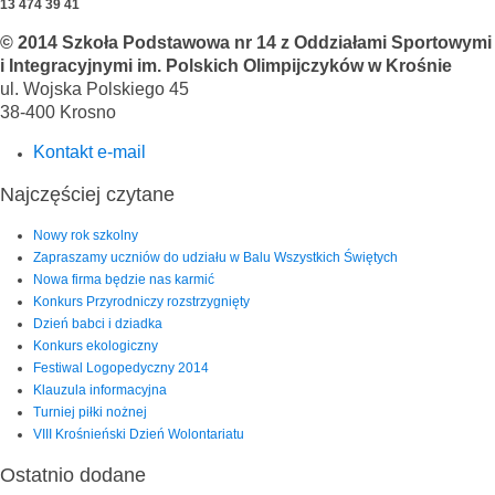
13 474 39 41
© 2014 Szkoła Podstawowa nr 14 z Oddziałami Sportowymi
i Integracyjnymi im. Polskich Olimpijczyków w Krośnie
ul. Wojska Polskiego 45
38-400 Krosno
Kontakt e-mail
Najczęściej czytane
Nowy rok szkolny
Zapraszamy uczniów do udziału w Balu Wszystkich Świętych
Nowa firma będzie nas karmić
Konkurs Przyrodniczy rozstrzygnięty
Dzień babci i dziadka
Konkurs ekologiczny
Festiwal Logopedyczny 2014
Klauzula informacyjna
Turniej piłki nożnej
VIII Krośnieński Dzień Wolontariatu
Ostatnio dodane