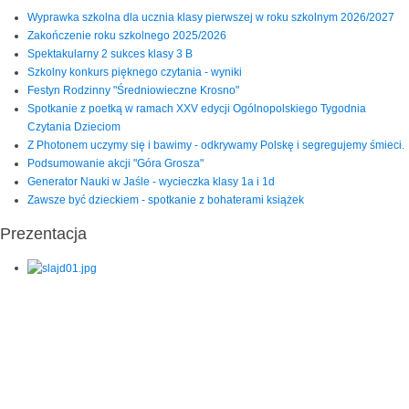
Wyprawka szkolna dla ucznia klasy pierwszej w roku szkolnym 2026/2027
Zakończenie roku szkolnego 2025/2026
Spektakularny 2 sukces klasy 3 B
Szkolny konkurs pięknego czytania - wyniki
Festyn Rodzinny "Średniowieczne Krosno"
Spotkanie z poetką w ramach XXV edycji Ogólnopolskiego Tygodnia
Czytania Dzieciom
Z Photonem uczymy się i bawimy - odkrywamy Polskę i segregujemy śmieci.
Podsumowanie akcji "Góra Grosza"
Generator Nauki w Jaśle - wycieczka klasy 1a i 1d
Zawsze być dzieckiem - spotkanie z bohaterami książek
Prezentacja