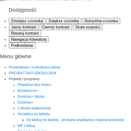
Dostępność
Zmniejsz czcionkę
Zwiększ czcionkę
Domyślna czcionka
Jasny kontrast
Ciemny kontrast
Skala szarości
Resetuj kontrast
Nawigacja klawiaturą
Podkreślenie
Menu główne
Przebudowa i rozbudowa szkoły
PROJEKT EKO SZKOŁA 2024
Projekty i programy
Powietrze bez śmieci
Bezpieczna+
Erasmus+ strona
Erasmus+
Cyfrowe wykluczenie
Od tablicy do tabletu
Od tablicy do tabletu - produkty współpracy międzynarodowej
WF z klasą