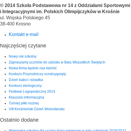
© 2014 Szkoła Podstawowa nr 14 z Oddziałami Sportowymi
i Integracyjnymi im. Polskich Olimpijczyków w Krośnie
ul. Wojska Polskiego 45
38-400 Krosno
Kontakt e-mail
Najczęściej czytane
Nowy rok szkolny
Zapraszamy uczniów do udziału w Balu Wszystkich Świętych
Nowa firma będzie nas karmić
Konkurs Przyrodniczy rozstrzygnięty
Dzień babci i dziadka
Konkurs ekologiczny
Festiwal Logopedyczny 2014
Klauzula informacyjna
Turniej piłki nożnej
VIII Krośnieński Dzień Wolontariatu
Ostatnio dodane
Wyprawka szkolna dla ucznia klasy pierwszej w roku szkolnym 2026/2027