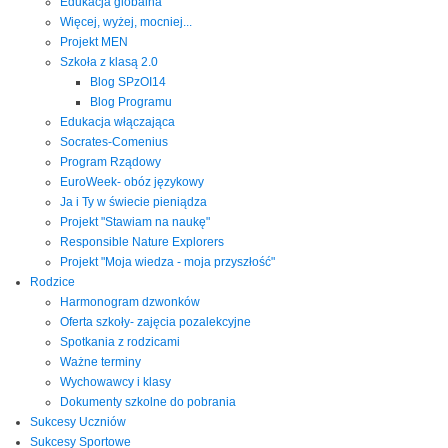
Edukacja globalna
Więcej, wyżej, mocniej...
Projekt MEN
Szkoła z klasą 2.0
Blog SPzOI14
Blog Programu
Edukacja włączająca
Socrates-Comenius
Program Rządowy
EuroWeek- obóz językowy
Ja i Ty w świecie pieniądza
Projekt "Stawiam na naukę"
Responsible Nature Explorers
Projekt "Moja wiedza - moja przyszłość"
Rodzice
Harmonogram dzwonków
Oferta szkoły- zajęcia pozalekcyjne
Spotkania z rodzicami
Ważne terminy
Wychowawcy i klasy
Dokumenty szkolne do pobrania
Sukcesy Uczniów
Sukcesy Sportowe