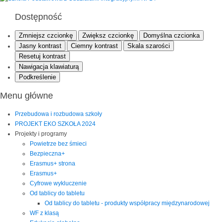
Dostępność
Zmniejsz czcionkę
Zwiększ czcionkę
Domyślna czcionka
Jasny kontrast
Ciemny kontrast
Skala szarości
Resetuj kontrast
Nawigacja klawiaturą
Podkreślenie
Menu główne
Przebudowa i rozbudowa szkoły
PROJEKT EKO SZKOŁA 2024
Projekty i programy
Powietrze bez śmieci
Bezpieczna+
Erasmus+ strona
Erasmus+
Cyfrowe wykluczenie
Od tablicy do tabletu
Od tablicy do tabletu - produkty współpracy międzynarodowej
WF z klasą