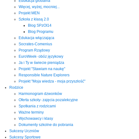
Edukacja globalna
Więcej, wyżej, mocniej...
Projekt MEN
Szkoła z klasą 2.0
Blog SPzOI14
Blog Programu
Edukacja włączająca
Socrates-Comenius
Program Rządowy
EuroWeek- obóz językowy
Ja i Ty w świecie pieniądza
Projekt "Stawiam na naukę"
Responsible Nature Explorers
Projekt "Moja wiedza - moja przyszłość"
Rodzice
Harmonogram dzwonków
Oferta szkoły- zajęcia pozalekcyjne
Spotkania z rodzicami
Ważne terminy
Wychowawcy i klasy
Dokumenty szkolne do pobrania
Sukcesy Uczniów
Sukcesy Sportowe