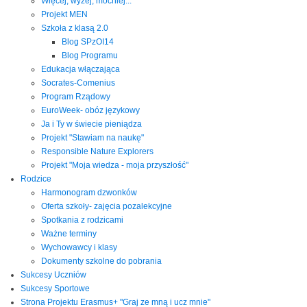
Więcej, wyżej, mocniej...
Projekt MEN
Szkoła z klasą 2.0
Blog SPzOI14
Blog Programu
Edukacja włączająca
Socrates-Comenius
Program Rządowy
EuroWeek- obóz językowy
Ja i Ty w świecie pieniądza
Projekt "Stawiam na naukę"
Responsible Nature Explorers
Projekt "Moja wiedza - moja przyszłość"
Rodzice
Harmonogram dzwonków
Oferta szkoły- zajęcia pozalekcyjne
Spotkania z rodzicami
Ważne terminy
Wychowawcy i klasy
Dokumenty szkolne do pobrania
Sukcesy Uczniów
Sukcesy Sportowe
Strona Projektu Erasmus+ "Graj ze mną i ucz mnie"