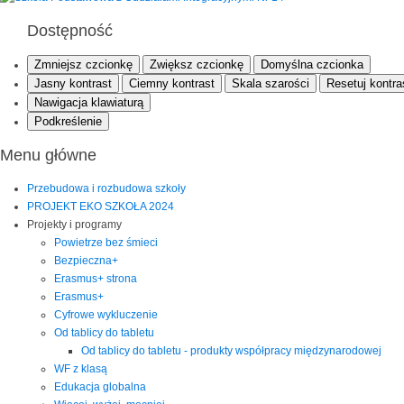
Dostępność
Zmniejsz czcionkę
Zwiększ czcionkę
Domyślna czcionka
Jasny kontrast
Ciemny kontrast
Skala szarości
Resetuj kontra
Nawigacja klawiaturą
Podkreślenie
Menu główne
Przebudowa i rozbudowa szkoły
PROJEKT EKO SZKOŁA 2024
Projekty i programy
Powietrze bez śmieci
Bezpieczna+
Erasmus+ strona
Erasmus+
Cyfrowe wykluczenie
Od tablicy do tabletu
Od tablicy do tabletu - produkty współpracy międzynarodowej
WF z klasą
Edukacja globalna