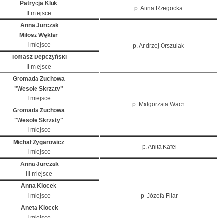
Patrycja Kluk
p. Anna Rzegocka
II miejsce
Anna Jurczak
Miłosz Węklar
I miejsce
p. Andrzej Orszulak
Tomasz Depczyński
II miejsce
Gromada Zuchowa
"Wesołe Skrzaty"
I miejsce
p. Małgorzata Wach
Gromada Zuchowa
"Wesołe Skrzaty"
I miejsce
Michał Zygarowicz
p. Anita Kafel
I miejsce
Anna Jurczak
III miejsce
Anna Klocek
I miejsce
p. Józefa Filar
Aneta Klocek
I miejsce