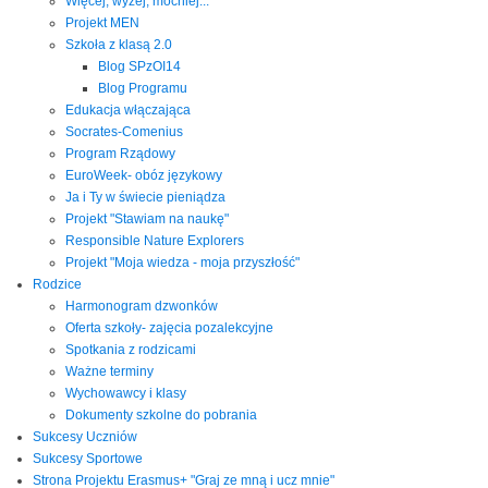
Więcej, wyżej, mocniej...
Projekt MEN
Szkoła z klasą 2.0
Blog SPzOI14
Blog Programu
Edukacja włączająca
Socrates-Comenius
Program Rządowy
EuroWeek- obóz językowy
Ja i Ty w świecie pieniądza
Projekt "Stawiam na naukę"
Responsible Nature Explorers
Projekt "Moja wiedza - moja przyszłość"
Rodzice
Harmonogram dzwonków
Oferta szkoły- zajęcia pozalekcyjne
Spotkania z rodzicami
Ważne terminy
Wychowawcy i klasy
Dokumenty szkolne do pobrania
Sukcesy Uczniów
Sukcesy Sportowe
Strona Projektu Erasmus+ "Graj ze mną i ucz mnie"