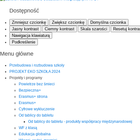
Dostępność
Zmniejsz czcionkę
Zwiększ czcionkę
Domyślna czcionka
Jasny kontrast
Ciemny kontrast
Skala szarości
Resetuj kontra
Nawigacja klawiaturą
Podkreślenie
Menu główne
Przebudowa i rozbudowa szkoły
PROJEKT EKO SZKOŁA 2024
Projekty i programy
Powietrze bez śmieci
Bezpieczna+
Erasmus+ strona
Erasmus+
Cyfrowe wykluczenie
Od tablicy do tabletu
Od tablicy do tabletu - produkty współpracy międzynarodowej
WF z klasą
Edukacja globalna