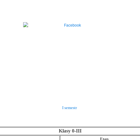
I semestr
Klasy 0-III
Etap