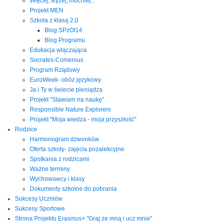
Więcej, wyżej, mocniej...
Projekt MEN
Szkoła z klasą 2.0
Blog SPzOI14
Blog Programu
Edukacja włączająca
Socrates-Comenius
Program Rządowy
EuroWeek- obóz językowy
Ja i Ty w świecie pieniądza
Projekt "Stawiam na naukę"
Responsible Nature Explorers
Projekt "Moja wiedza - moja przyszłość"
Rodzice
Harmonogram dzwonków
Oferta szkoły- zajęcia pozalekcyjne
Spotkania z rodzicami
Ważne terminy
Wychowawcy i klasy
Dokumenty szkolne do pobrania
Sukcesy Uczniów
Sukcesy Sportowe
Strona Projektu Erasmus+ "Graj ze mną i ucz mnie"