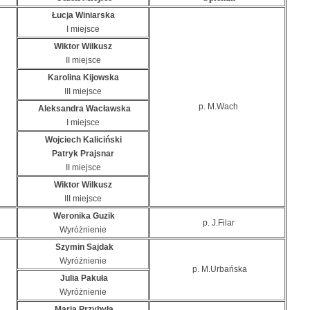
Łucja Winiarska
I miejsce
Wiktor Wilkusz
II miejsce
Karolina Kijowska
III miejsce
p. M.Wach
Aleksandra Wacławska
I miejsce
Wojciech Kaliciński
Patryk Prajsnar
II miejsce
Wiktor Wilkusz
III miejsce
Weronika Guzik
p. J.Filar
Wyróżnienie
Szymin Sajdak
Wyróżnienie
p. M.Urbańska
Julia Pakuła
Wyróżnienie
Maria Przybyła