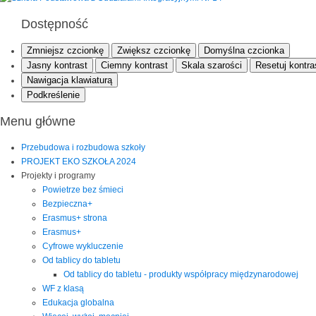
Dostępność
Zmniejsz czcionkę
Zwiększ czcionkę
Domyślna czcionka
Jasny kontrast
Ciemny kontrast
Skala szarości
Resetuj kontra
Nawigacja klawiaturą
Podkreślenie
Menu główne
Przebudowa i rozbudowa szkoły
PROJEKT EKO SZKOŁA 2024
Projekty i programy
Powietrze bez śmieci
Bezpieczna+
Erasmus+ strona
Erasmus+
Cyfrowe wykluczenie
Od tablicy do tabletu
Od tablicy do tabletu - produkty współpracy międzynarodowej
WF z klasą
Edukacja globalna