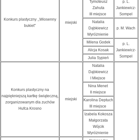
Tymoteusz
p. L.
Zahuta
Jankiewicz-
III miejsce
Sompel
Konkurs plastyczny ,,Wiosenny
Natalia
miejski
bukiet"
Dąbkiewicz
p. M. Wach
Wyróżnienie
Milena Godek
p. L.
Alicja Kosak
Jankiewicz-
Sompel
Julia Sypień
Natalia
Dąbkiewicz
I Miejsce
Nina Menet
Konkurs plastyczny na
II miejsce
najpiękniejszą kartkę świąteczną,
miejski
Karolina Deptuch
zorganizowanym dla zuchów
III miejsce
Hufca Krosno
Izabela Kokosza
Małgorzata
Wójcik
Wyróżnienie