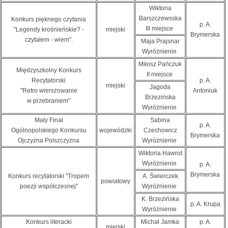
Wiktoria
Barszczewsska
Konkurs pięknego czytania
p. A.
III miejsce
"Legendy krośnieńskie? -
miejski
Brymerska
czytałem - wiem".
Maja Prajsnar
Wyróżnienie
Miłosz Pańczuk
Międzyszkolny Konkurs
II miejsce
Recytatorski
p. A.
miejski
Jagoda
"Retro wierszowanie
Antoniuk
Brzezińska
w przebraniem"
Wyróżnienie
Mały Finał
Sabina
p. A.
Ogólnopolskiego Konkursu
wojewódzki
Czechowicz
Brymerska
Ojczyzna Polszczyzna
Wyróżnienie
Wiktoria Hawrot
Wyróżnienie
p. A.
Brymerska
Konkurs recytatorski "Tropem
A. Świerczek
powiatowy
poezji współczesnej"
Wyróżnienie
K. Brzezińska
p. A. Krupa
Wyróżnienie
Konkurs literacki
Michał Jamka
p. A.
miejski