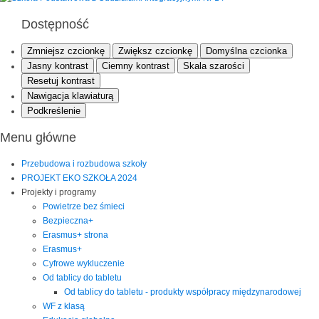
Dostępność
Zmniejsz czcionkę
Zwiększ czcionkę
Domyślna czcionka
Jasny kontrast
Ciemny kontrast
Skala szarości
Resetuj kontrast
Nawigacja klawiaturą
Podkreślenie
Menu główne
Przebudowa i rozbudowa szkoły
PROJEKT EKO SZKOŁA 2024
Projekty i programy
Powietrze bez śmieci
Bezpieczna+
Erasmus+ strona
Erasmus+
Cyfrowe wykluczenie
Od tablicy do tabletu
Od tablicy do tabletu - produkty współpracy międzynarodowej
WF z klasą