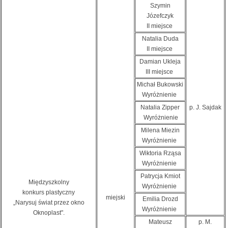
Szymin
Józefczyk
II miejsce
Natalia Duda
II miejsce
Damian Ukleja
III miejsce
Michał Bukowski
Wyróżnienie
Natalia Zipper
p. J. Sajdak
Wyróżnienie
Milena Miezin
Wyróżnienie
Wiktoria Rząsa
Wyróżnienie
Patrycja Kmiot
Międzyszkolny
Wyróżnienie
konkurs plastyczny
miejski
Emilia Drozd
„Narysuj świat przez okno
Wyróżnienie
Oknoplast".
Mateusz
p. M.