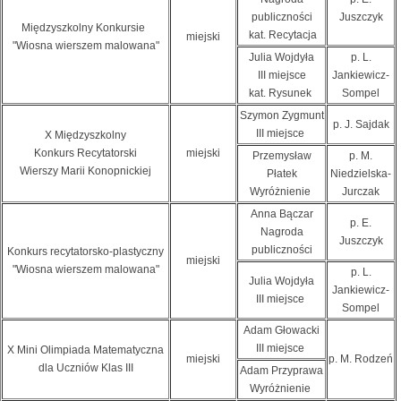
publiczności
Juszczyk
Międzyszkolny Konkursie
kat. Recytacja
miejski
"Wiosna wierszem malowana"
Julia Wojdyła
p. L.
III miejsce
Jankiewicz-
kat. Rysunek
Sompel
Szymon Zygmunt
p. J. Sajdak
III miejsce
X Międzyszkolny
Konkurs Recytatorski
miejski
Przemysław
p. M.
Wierszy Marii Konopnickiej
Płatek
Niedzielska-
Wyróżnienie
Jurczak
Anna Bączar
p. E.
Nagroda
Juszczyk
publiczności
Konkurs recytatorsko-plastyczny
miejski
"Wiosna wierszem malowana"
p. L.
Julia Wojdyła
Jankiewicz-
III miejsce
Sompel
Adam Głowacki
III miejsce
X Mini Olimpiada Matematyczna
miejski
p. M. Rodzeń
dla Uczniów Klas III
Adam Przyprawa
Wyróżnienie