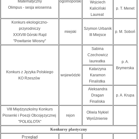
Matematyczny
ogólnopolski
Wojciech
Olimpus - sesja wiosenna
Kaliciński
p. T. Menet
Laureat
Konkurs ekologiczno-
przyrodniczy
Szymon Urbanik
miejski
p. M. Soboń
XXXVIII Górski Rajd
III Miejsce
"Powitanie Wiosny"
Sabina
Czechowicz
laureatka
p. A.
Brymerska
Katarzyna
Konkurs z Języka Polskiego
wojewódzki
Karamon
KO Rzeszów
Finalistka
Aleksandra
Dragan
p. A. Krupa
Finaliska
VIII Międzyszkolny Konkurs
Oliwia Nykiel
Piosenki i Poezji Obcojęzycznej
rejon
Wyróżnienie
"POLIGLOTA"
Konkursy plastyczny
Przegląd