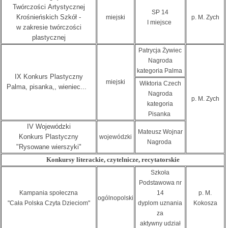
Twórczości Artystycznej
SP 14
Krośnieńskich Szkół -
miejski
p. M. Zych
I miejsce
w zakresie twórczości
plastycznej
Patrycja Żywiec
Nagroda
kategoria Palma
IX Konkurs Plastyczny
miejski
Wiktoria Czech
Palma, pisanka,, wieniec...
Nagroda
p. M. Zych
kategoria
Pisanka
IV Wojewódzki
Mateusz Wojnar
Konkurs Plastyczny
wojewódzki
Nagroda
"Rysowane wierszyki"
Konkursy literackie, czytelnicze, recytatorskie
Szkoła
Podstawowa nr
Kampania społeczna
14
p. M.
ogólnopolski
"Cała Polska Czyta Dzieciom"
dyplom uznania
Kokosza
za
aktywny udział