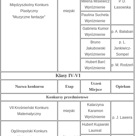
Milena Misiewicz
P. D.
Międzyszkolny Konkurs
Wyróżnienie
Łasowska
Plastyczny
miejski
Paulina Sucheta
"Muzyczne fantazje"
Wyróżnienie
Gabriela Kumor
p. A. Bałaban
Wyróżnienie
Bruno
p. L.
Jakubowski
Jankiwicz-
Wyróżnienie
Sompel
Hubert Barć
p. M. Rodzeń
Wyróżnienie
Klasy IV-VI
Uczeń
Nazwa konkursu
Etap
Opiekun
Miejsce
Konkursy przedmiotowe
Katarzyna
VII Krośnieński Konkurs
miejski
Karamon
Matematyczny
Wyróżnienie
p. J. Lawera
Hubert Kujawski
Laureat
Ogólnopolski Konkurs