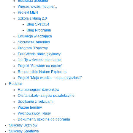
Edukacja globalna
Więcej, wyżej, mocniej...
Projekt MEN
Szkoła z klasą 2.0
Blog SPzOI14
Blog Programu
Edukacja włączająca
Socrates-Comenius
Program Rządowy
EuroWeek- obóz językowy
Ja i Ty w świecie pieniądza
Projekt "Stawiam na naukę"
Responsible Nature Explorers
Projekt "Moja wiedza - moja przyszłość"
Rodzice
Harmonogram dzwonków
Oferta szkoły- zajęcia pozalekcyjne
Spotkania z rodzicami
Ważne terminy
Wychowawcy i klasy
Dokumenty szkolne do pobrania
Sukcesy Uczniów
Sukcesy Sportowe