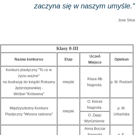
zaczyna się w naszym umyśle."
Jose Silva
Klasy 0-III
Uczeń
Nazwa konkursu
Etap
Opiekun
Miejsce
Konkurs plastyczny "To co w
życiu ważne"
Klasa IIIb
na ilustrację do książki Roksany
miejski
p. M. Rodzeń
Nagroda
Jędzrzejewskiej -
Wróbel "Królewna"
O. Kieraś
Nagroda
Międzyszkolny Konkurs
p. M.
miejski
Plastyczny "Wiosna radosna"
Urbańska
O. Zając
Wyróżnienie
Anna Boczar
Nagroda
p. E.