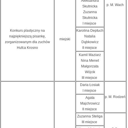
Aleksandra
p. M. Wach
Skutnicka
Zuzanna
Skutnicka
I miejsce
Konkurs plastyczny na
Karolina Deptuch
najpiękniejszą pisankę,
Natalia
miejski
zorganizowanym dla zuchów
Dąbkowicz
Hufca Krosno
II miejsce
Kamil Maziarz
Nina Menet
Małgorzata
Wójcik
III miejsce
Daria Łosiak
I miejsce
p. M. Rodzeń
Agata
Majchrowicz
II miejsce
Zuzanna Steliga
III miejsce