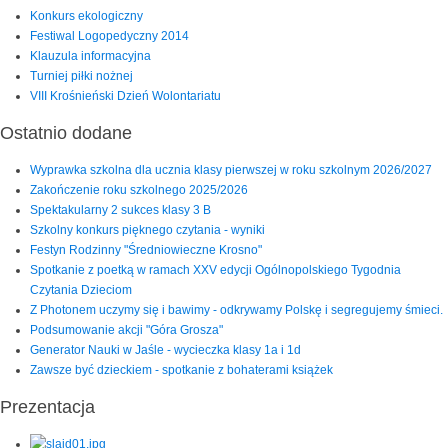
Konkurs ekologiczny
Festiwal Logopedyczny 2014
Klauzula informacyjna
Turniej piłki nożnej
VIII Krośnieński Dzień Wolontariatu
Ostatnio dodane
Wyprawka szkolna dla ucznia klasy pierwszej w roku szkolnym 2026/2027
Zakończenie roku szkolnego 2025/2026
Spektakularny 2 sukces klasy 3 B
Szkolny konkurs pięknego czytania - wyniki
Festyn Rodzinny "Średniowieczne Krosno"
Spotkanie z poetką w ramach XXV edycji Ogólnopolskiego Tygodnia
Czytania Dzieciom
Z Photonem uczymy się i bawimy - odkrywamy Polskę i segregujemy śmieci.
Podsumowanie akcji "Góra Grosza"
Generator Nauki w Jaśle - wycieczka klasy 1a i 1d
Zawsze być dzieckiem - spotkanie z bohaterami książek
Prezentacja