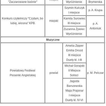
"Zaczarowane baśnie"
Wyróżnienie
Brymerska
Szymin Kulczyk
p. A. Krupa
I miejsce
Konkurs czytelniczy "Czytam, bo
Kamila Surowiec
miejski
lubię, wiosna" KPB
III miejsce
p. A.
Antoniuk
Zuzanna Żywiec
Wyróżnienie
Muzyczne
Amelia Zipper
Emilia Drozd
III miejsce
Duety kl. I-III
Michał Gorajski
Powiatowy Festiwal
II Miejsce
powiat
p. M. Pelczar
Piosenki Angielskiej
Solisci
Jagoda
Barszewska
Maja Prajsnar
I miejsce
Duety kl. IV-VI