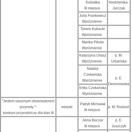
Kobiałka
Niedzielska-
III miejsce
Jurczak
Julia Frankowicz
Wyróżnienie
Tymon Kubacki
Wyróżnienie
Marika Pikuła
Wyróżnienie
Katarzyna Uliasz
p. M.
Wyróżnienie
Urbańska
Natalia
Czekańska
p. E.
Wyróżnienie
Dereniowska
Erika Czekańska
Wyróżnienie
"Jestem uważnym obserwatorem
Patryk Michalak
przyrody "-
miejski
p. M. Rodzeń
III miejsce
konkurs przyrodniczy dla klas III
Anna Boczar
p. E.
III miejsce
Juszczyk