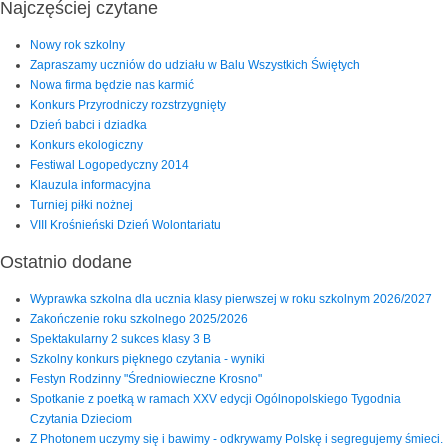
Najczęściej czytane
Nowy rok szkolny
Zapraszamy uczniów do udziału w Balu Wszystkich Świętych
Nowa firma będzie nas karmić
Konkurs Przyrodniczy rozstrzygnięty
Dzień babci i dziadka
Konkurs ekologiczny
Festiwal Logopedyczny 2014
Klauzula informacyjna
Turniej piłki nożnej
VIII Krośnieński Dzień Wolontariatu
Ostatnio dodane
Wyprawka szkolna dla ucznia klasy pierwszej w roku szkolnym 2026/2027
Zakończenie roku szkolnego 2025/2026
Spektakularny 2 sukces klasy 3 B
Szkolny konkurs pięknego czytania - wyniki
Festyn Rodzinny "Średniowieczne Krosno"
Spotkanie z poetką w ramach XXV edycji Ogólnopolskiego Tygodnia
Czytania Dzieciom
Z Photonem uczymy się i bawimy - odkrywamy Polskę i segregujemy śmieci.