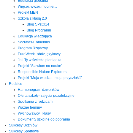
Edukacja globalna
Więcej, wyżej, mocniej...
Projekt MEN
Szkoła z klasą 2.0
Blog SPzOI14
Blog Programu
Edukacja włączająca
Socrates-Comenius
Program Rządowy
EuroWeek- obóz językowy
Ja i Ty w świecie pieniądza
Projekt "Stawiam na naukę"
Responsible Nature Explorers
Projekt "Moja wiedza - moja przyszłość"
Rodzice
Harmonogram dzwonków
Oferta szkoły- zajęcia pozalekcyjne
Spotkania z rodzicami
Ważne terminy
Wychowawcy i klasy
Dokumenty szkolne do pobrania
Sukcesy Uczniów
Sukcesy Sportowe