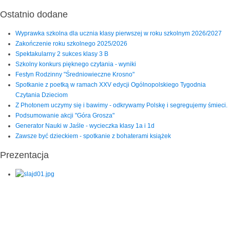
Ostatnio dodane
Wyprawka szkolna dla ucznia klasy pierwszej w roku szkolnym 2026/2027
Zakończenie roku szkolnego 2025/2026
Spektakularny 2 sukces klasy 3 B
Szkolny konkurs pięknego czytania - wyniki
Festyn Rodzinny "Średniowieczne Krosno"
Spotkanie z poetką w ramach XXV edycji Ogólnopolskiego Tygodnia
Czytania Dzieciom
Z Photonem uczymy się i bawimy - odkrywamy Polskę i segregujemy śmieci.
Podsumowanie akcji "Góra Grosza"
Generator Nauki w Jaśle - wycieczka klasy 1a i 1d
Zawsze być dzieckiem - spotkanie z bohaterami książek
Prezentacja