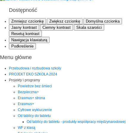
Dostępność
Zmniejsz czcionkę
Zwiększ czcionkę
Domyślna czcionka
Jasny kontrast
Ciemny kontrast
Skala szarości
Resetuj kontrast
Nawigacja klawiaturą
Podkreślenie
Menu główne
Przebudowa i rozbudowa szkoły
PROJEKT EKO SZKOŁA 2024
Projekty i programy
Powietrze bez śmieci
Bezpieczna+
Erasmus+ strona
Erasmus+
Cyfrowe wykluczenie
Od tablicy do tabletu
Od tablicy do tabletu - produkty współpracy międzynarodowej
WF z klasą