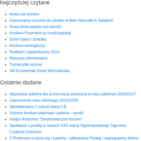
Najczęściej czytane
Nowy rok szkolny
Zapraszamy uczniów do udziału w Balu Wszystkich Świętych
Nowa firma będzie nas karmić
Konkurs Przyrodniczy rozstrzygnięty
Dzień babci i dziadka
Konkurs ekologiczny
Festiwal Logopedyczny 2014
Klauzula informacyjna
Turniej piłki nożnej
VIII Krośnieński Dzień Wolontariatu
Ostatnio dodane
Wyprawka szkolna dla ucznia klasy pierwszej w roku szkolnym 2026/2027
Zakończenie roku szkolnego 2025/2026
Spektakularny 2 sukces klasy 3 B
Szkolny konkurs pięknego czytania - wyniki
Festyn Rodzinny "Średniowieczne Krosno"
Spotkanie z poetką w ramach XXV edycji Ogólnopolskiego Tygodnia
Czytania Dzieciom
Z Photonem uczymy się i bawimy - odkrywamy Polskę i segregujemy śmieci.