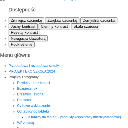
Dostępność
Zmniejsz czcionkę
Zwiększ czcionkę
Domyślna czcionka
Jasny kontrast
Ciemny kontrast
Skala szarości
Resetuj kontrast
Nawigacja klawiaturą
Podkreślenie
Menu główne
Przebudowa i rozbudowa szkoły
PROJEKT EKO SZKOŁA 2024
Projekty i programy
Powietrze bez śmieci
Bezpieczna+
Erasmus+ strona
Erasmus+
Cyfrowe wykluczenie
Od tablicy do tabletu
Od tablicy do tabletu - produkty współpracy międzynarodowej
WF z klasą