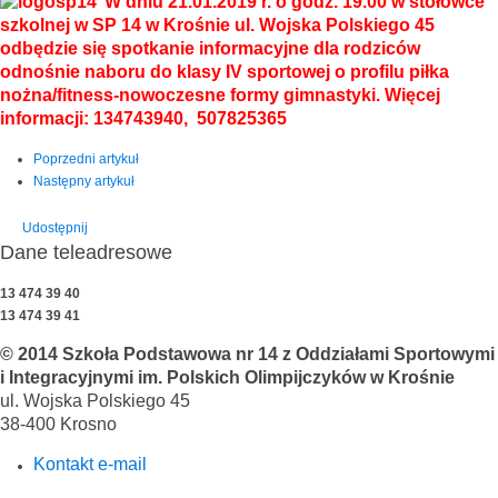
W dniu 21.01.2019 r. o godz. 19.00 w stołówce
szkolnej w SP 14 w Krośnie ul. Wojska Polskiego 45
odbędzie się spotkanie informacyjne dla rodziców
odnośnie naboru do klasy IV sportowej o profilu piłka
nożna/fitness-nowoczesne formy gimnastyki. Więcej
informacji: 134743940, 507825365
Poprzedni artykuł
Następny artykuł
Udostępnij
Dane teleadresowe
13 474 39 40
13 474 39 41
© 2014 Szkoła Podstawowa nr 14 z Oddziałami Sportowymi
i Integracyjnymi im. Polskich Olimpijczyków w Krośnie
ul. Wojska Polskiego 45
38-400 Krosno
Kontakt e-mail