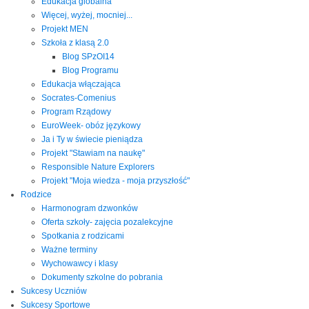
Edukacja globalna
Więcej, wyżej, mocniej...
Projekt MEN
Szkoła z klasą 2.0
Blog SPzOI14
Blog Programu
Edukacja włączająca
Socrates-Comenius
Program Rządowy
EuroWeek- obóz językowy
Ja i Ty w świecie pieniądza
Projekt "Stawiam na naukę"
Responsible Nature Explorers
Projekt "Moja wiedza - moja przyszłość"
Rodzice
Harmonogram dzwonków
Oferta szkoły- zajęcia pozalekcyjne
Spotkania z rodzicami
Ważne terminy
Wychowawcy i klasy
Dokumenty szkolne do pobrania
Sukcesy Uczniów
Sukcesy Sportowe