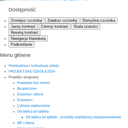
Dostępność
Zmniejsz czcionkę
Zwiększ czcionkę
Domyślna czcionka
Jasny kontrast
Ciemny kontrast
Skala szarości
Resetuj kontrast
Nawigacja klawiaturą
Podkreślenie
Menu główne
Przebudowa i rozbudowa szkoły
PROJEKT EKO SZKOŁA 2024
Projekty i programy
Powietrze bez śmieci
Bezpieczna+
Erasmus+ strona
Erasmus+
Cyfrowe wykluczenie
Od tablicy do tabletu
Od tablicy do tabletu - produkty współpracy międzynarodowej
WF z klasą