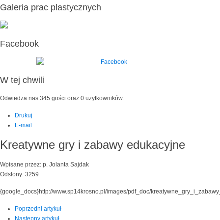
Galeria prac plastycznych
Facebook
W tej chwili
Odwiedza nas 345 gości oraz 0 użytkowników.
Drukuj
E-mail
Kreatywne gry i zabawy edukacyjne
Wpisane przez: p. Jolanta Sajdak
Odsłony: 3259
{google_docs}http://www.sp14krosno.pl/images/pdf_doc/kreatywne_gry_i_zabawy
Poprzedni artykuł
Następny artykuł