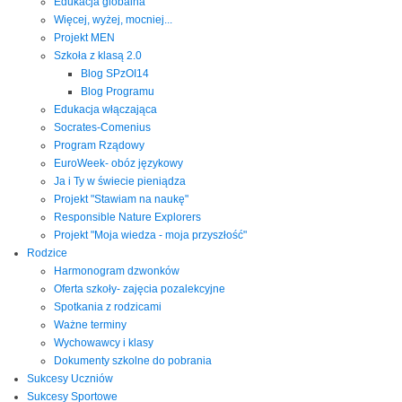
Edukacja globalna
Więcej, wyżej, mocniej...
Projekt MEN
Szkoła z klasą 2.0
Blog SPzOI14
Blog Programu
Edukacja włączająca
Socrates-Comenius
Program Rządowy
EuroWeek- obóz językowy
Ja i Ty w świecie pieniądza
Projekt "Stawiam na naukę"
Responsible Nature Explorers
Projekt "Moja wiedza - moja przyszłość"
Rodzice
Harmonogram dzwonków
Oferta szkoły- zajęcia pozalekcyjne
Spotkania z rodzicami
Ważne terminy
Wychowawcy i klasy
Dokumenty szkolne do pobrania
Sukcesy Uczniów
Sukcesy Sportowe