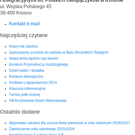
i Integracyjnymi im. Polskich Olimpijczyków w Krośnie
ul. Wojska Polskiego 45
38-400 Krosno
Kontakt e-mail
Najczęściej czytane
Nowy rok szkolny
Zapraszamy uczniów do udziału w Balu Wszystkich Świętych
Nowa firma będzie nas karmić
Konkurs Przyrodniczy rozstrzygnięty
Dzień babci i dziadka
Konkurs ekologiczny
Festiwal Logopedyczny 2014
Klauzula informacyjna
Turniej piłki nożnej
VIII Krośnieński Dzień Wolontariatu
Ostatnio dodane
Wyprawka szkolna dla ucznia klasy pierwszej w roku szkolnym 2026/2027
Zakończenie roku szkolnego 2025/2026
Spektakularny 2 sukces klasy 3 B