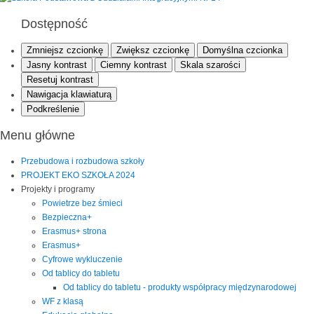
Dostępność
Zmniejsz czcionkę
Zwiększ czcionkę
Domyślna czcionka
Jasny kontrast
Ciemny kontrast
Skala szarości
Resetuj kontrast
Nawigacja klawiaturą
Podkreślenie
Menu główne
Przebudowa i rozbudowa szkoły
PROJEKT EKO SZKOŁA 2024
Projekty i programy
Powietrze bez śmieci
Bezpieczna+
Erasmus+ strona
Erasmus+
Cyfrowe wykluczenie
Od tablicy do tabletu
Od tablicy do tabletu - produkty współpracy międzynarodowej
WF z klasą