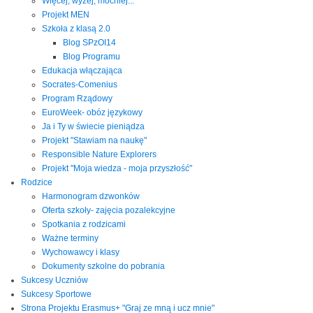
Więcej, wyżej, mocniej...
Projekt MEN
Szkoła z klasą 2.0
Blog SPzOI14
Blog Programu
Edukacja włączająca
Socrates-Comenius
Program Rządowy
EuroWeek- obóz językowy
Ja i Ty w świecie pieniądza
Projekt "Stawiam na naukę"
Responsible Nature Explorers
Projekt "Moja wiedza - moja przyszłość"
Rodzice
Harmonogram dzwonków
Oferta szkoły- zajęcia pozalekcyjne
Spotkania z rodzicami
Ważne terminy
Wychowawcy i klasy
Dokumenty szkolne do pobrania
Sukcesy Uczniów
Sukcesy Sportowe
Strona Projektu Erasmus+ "Graj ze mną i ucz mnie"