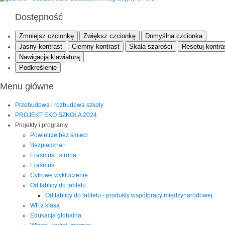
Dostępność
Zmniejsz czcionkę
Zwiększ czcionkę
Domyślna czcionka
Jasny kontrast
Ciemny kontrast
Skala szarości
Resetuj kontra
Nawigacja klawiaturą
Podkreślenie
Menu główne
Przebudowa i rozbudowa szkoły
PROJEKT EKO SZKOŁA 2024
Projekty i programy
Powietrze bez śmieci
Bezpieczna+
Erasmus+ strona
Erasmus+
Cyfrowe wykluczenie
Od tablicy do tabletu
Od tablicy do tabletu - produkty współpracy międzynarodowej
WF z klasą
Edukacja globalna