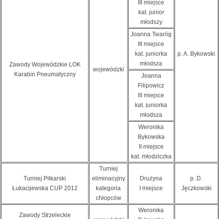
III miejsce
kat. junior
młodszy
Joanna Twaróg
III miejsce
kat. juniorka
p. A. Bykowski
młodsza
Zawody Wojewódzkie LOK
wojewódzki
Karabin Pneumatyczny
Joanna
Filipowicz
III miejsce
kat. juniorka
młodsza
Weronika
Bykowska
II miejsce
kat. młodziczka
Turniej
Turniej Piłkarski
eliminacyjny
Drużyna
p. D.
Łukacijewska CUP 2012
kategoria
I miejsce
Jęczkowski
chłopców
Weronika
Zawody Strzeleckie