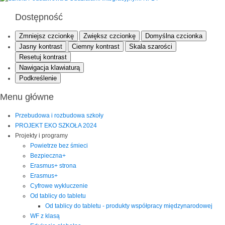
Dostępność
Zmniejsz czcionkę
Zwiększ czcionkę
Domyślna czcionka
Jasny kontrast
Ciemny kontrast
Skala szarości
Resetuj kontrast
Nawigacja klawiaturą
Podkreślenie
Menu główne
Przebudowa i rozbudowa szkoły
PROJEKT EKO SZKOŁA 2024
Projekty i programy
Powietrze bez śmieci
Bezpieczna+
Erasmus+ strona
Erasmus+
Cyfrowe wykluczenie
Od tablicy do tabletu
Od tablicy do tabletu - produkty współpracy międzynarodowej
WF z klasą