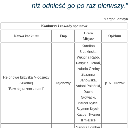
niż odnieść go po raz pierwszy."
Margot Fonteyn
Konkursy i zawody sportowe
Uczeń
Nazwa konkursu
Etap
Opiekun
Miejsce
Karolina
Brzezińska,
Wiktoria Rabb,
Patrycja Lichoń,
Izabela Czelny,
Zuzanna
Rejonowe Igrzyska Młodzieży
Janowska,
Szkolnej
rejonowy
p. A. Jurczak
Antoni Polański,
"Baw się razem z nami"
Dawid
Głowacki,
Marcel Nykiel,
Szymon Krysik,
Kacper Twaróg
II miejsce
Sandra Lomber,