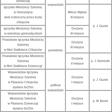
dziewcząt
wojewódzki
Igrzyska Młodzieży Szkolnej
w Gimnastyce
Miłosz Węklar
skok rozkroczny przez kozła
III miejsce
chłopców
p. J. Guzek
Igrzyska Młodzieży Szkolnej
Drużyna
w wieloboju gimnastyczbym
III miejsce
Powiatowe Igrzyska Młodzieży
Drużyna
Szkolnej
III miejsce
w Mini Siatkówce Chłopców
powiatowy
Powiatowe Igrzyska Młodzieży
Drużyna
Szkolnej
p. J. Heimroth
II miejsce
w Mini Siatkówce Dziewcząt
Wojewódzkie Igrzyska
Młodzieży Szkolnej
Drużyna
p. J. Guzek
w Pływaniu Chłopców
I miejsce
półfinał
dystans 6x25m
wojewódzki
Wojewódzkie Igrzyska
Młodzieży Szkolnej
Drużyna
p. W. Borek
w Pływaniu Dziewcząt
I miejsce
dystans 6x25m