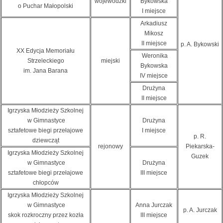
wojewódzki
Bykowska
o Puchar Małopolski
I miejsce
Arkadiusz
Mikosz
II miejsce
p. A. Bykowski
XX Edycja Memoriału
Weronika
Strzeleckiego
miejski
Bykowska
im. Jana Barana
IV miejsce
Drużyna
II miejsce
Igrzyska Młodzieży Szkolnej
w Gimnastyce
Drużyna
sztafetowe biegi przełajowe
I miejsce
p. R.
dziewcząt
rejonowy
Piekarska-
Igrzyska Młodzieży Szkolnej
Guzek
w Gimnastyce
Drużyna
sztafetowe biegi przełajowe
III miejsce
chłopców
Igrzyska Młodzieży Szkolnej
w Gimnastyce
Anna Jurczak
p. A. Jurczak
skok rozkroczny przez kozła
III miejsce