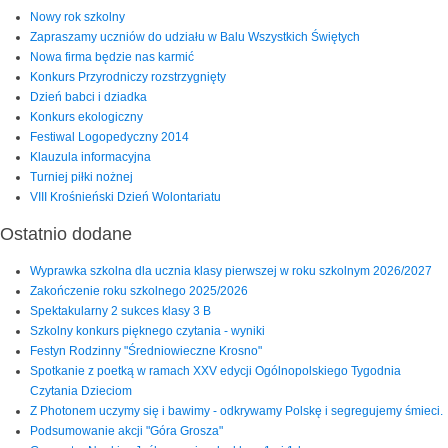
Nowy rok szkolny
Zapraszamy uczniów do udziału w Balu Wszystkich Świętych
Nowa firma będzie nas karmić
Konkurs Przyrodniczy rozstrzygnięty
Dzień babci i dziadka
Konkurs ekologiczny
Festiwal Logopedyczny 2014
Klauzula informacyjna
Turniej piłki nożnej
VIII Krośnieński Dzień Wolontariatu
Ostatnio dodane
Wyprawka szkolna dla ucznia klasy pierwszej w roku szkolnym 2026/2027
Zakończenie roku szkolnego 2025/2026
Spektakularny 2 sukces klasy 3 B
Szkolny konkurs pięknego czytania - wyniki
Festyn Rodzinny "Średniowieczne Krosno"
Spotkanie z poetką w ramach XXV edycji Ogólnopolskiego Tygodnia
Czytania Dzieciom
Z Photonem uczymy się i bawimy - odkrywamy Polskę i segregujemy śmieci.
Podsumowanie akcji "Góra Grosza"