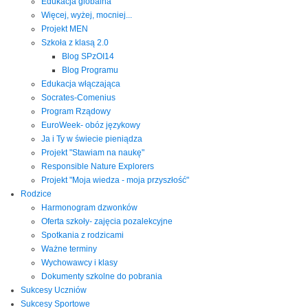
Edukacja globalna
Więcej, wyżej, mocniej...
Projekt MEN
Szkoła z klasą 2.0
Blog SPzOI14
Blog Programu
Edukacja włączająca
Socrates-Comenius
Program Rządowy
EuroWeek- obóz językowy
Ja i Ty w świecie pieniądza
Projekt "Stawiam na naukę"
Responsible Nature Explorers
Projekt "Moja wiedza - moja przyszłość"
Rodzice
Harmonogram dzwonków
Oferta szkoły- zajęcia pozalekcyjne
Spotkania z rodzicami
Ważne terminy
Wychowawcy i klasy
Dokumenty szkolne do pobrania
Sukcesy Uczniów
Sukcesy Sportowe