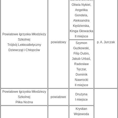
Oliwia Nykiel,
Angelika
Gondela,
Aleksandra
Kędzierska,
Kinga Głowacka
Powiatowe Igrzyska Młodzieży
II miejsce
Szkolnej
powiatowy
p. A. Jurczak
Szymon
Trójbój Lekkoatletyczny
Gużkowski,
Dziewcząt i Chłopców
Filip Dubis,
Jakub Urbaś,
Radosław
Tęczar,
Dominik
Nawrocki
II miejsce
Powiatowe Igrzyska Młodziezy
Drużyna
Szkolnej
powiatowe
I miejsce
Piłka Nożna
Krystian
Wojewoda