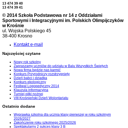
13 474 39 40
13 474 39 41
© 2014 Szkoła Podstawowa nr 14 z Oddziałami
Sportowymi i Integracyjnymi im. Polskich Olimpijczyków
w Krośnie
ul. Wojska Polskiego 45
38-400 Krosno
Kontakt e-mail
Najczęściej czytane
Nowy rok szkolny
Zapraszamy uczniów do udziału w Balu Wszystkich Świętych
Nowa firma będzie nas karmić
Konkurs Przyrodniczy rozstrzygnięty
Dzień babci i dziadka
Konkurs ekologiczny
Festiwal Logopedyczny 2014
Klauzula informacyjna
Turniej piłki nożnej
VIII Krośnieński Dzień Wolontariatu
Ostatnio dodane
Wyprawka szkolna dla ucznia klasy pierwszej w roku szkolnym
2026/2027
Zakończenie roku szkolnego 2025/2026
Spektakularny 2 sukces klasy 3 B