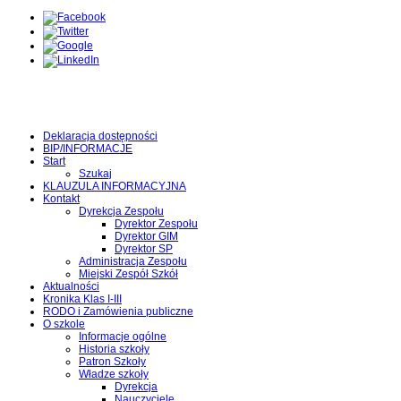
Deklaracja dostępności
BIP/INFORMACJE
Start
Szukaj
KLAUZULA INFORMACYJNA
Kontakt
Dyrekcja Zespołu
Dyrektor Zespołu
Dyrektor GIM
Dyrektor SP
Administracja Zespołu
Miejski Zespół Szkół
Aktualności
Kronika Klas I-III
RODO i Zamówienia publiczne
O szkole
Informacje ogólne
Historia szkoły
Patron Szkoły
Władze szkoły
Dyrekcja
Nauczyciele