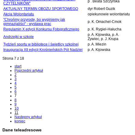
p . Beata Szczyrska
CZYTELNIKÓW"
AKTUALNY TERMIN OBOZU SPORTOWEGO
dyr Robert Guzik
Akcja Wolontariatu
opiekunowie wolontariatu
"Chrońmy przyrodę, bo wyginiemy jak
p. K. Omachel-Cmok
gimnazjaliści" - wystawa prac
Regulamin X edycji Konkursu Fotograficznego
p. K. Rygiel-Hałucha
p. A. Kijowska, p. A.
Andrzejki w szkole
Żywiec, p. J. Krupa
Tydzień sportu w bibliotece i świetlicy szkolnej
p. A. Miezin
Inauguracja XII edycji Krośnieńskich Pól Nadziei
p. A. Kijowska
Strona 7 z 18
start
Poprzedni artykuł
2
3
4
5
6
7
8
9
10
11
Następny artykuł
koniec
Dane teleadresowe