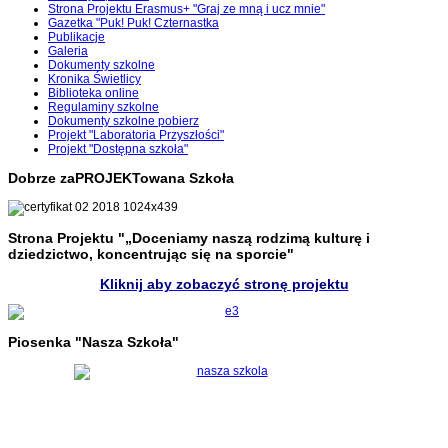
Strona Projektu Erasmus+ "Graj ze mną i ucz mnie"
Gazetka "Puk! Puk! Czternastka
Publikacje
Galeria
Dokumenty szkolne
Kronika Świetlicy
Biblioteka online
Regulaminy szkolne
Dokumenty szkolne pobierz
Projekt "Laboratoria Przyszłości"
Projekt "Dostępna szkoła"
Dobrze zaPROJEKTowana Szkoła
Strona Projektu "„Doceniamy naszą rodzimą kulturę i
dziedzictwo, koncentrując się na sporcie"
Kliknij aby zobaczyć stronę projektu
Piosenka "Nasza Szkoła"