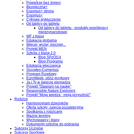
Powietrze bez śmieci
Bezpieczna+
Erasmus+ strona
Erasmus+
Cyfrowe wykluczenie
Od tablicy do tabletu
Od tablicy do tabletu - produkty współpracy
międzynarodowej
WF z klasą
Edukacja globalna
Więcej, wyżej, mocniej...
Projekt MEN
Szkoła z klasą 2.0
Blog SPzOI14
Blog Programu
Edukacja włączająca
Socrates-Comenius
Program Rządowy
EuroWeek- obóz językowy
Ja i Ty w świecie pieniądza
Projekt "Stawiam na naukę"
Responsible Nature Explorers
Projekt "Moja wiedza - moja przyszłość"
Rodzice
Harmonogram dzwonków
Oferta szkoły- zajęcia pozalekcyjne
Spotkania z rodzicami
Ważne terminy
Wychowawcy i klasy
Dokumenty szkolne do pobrania
Sukcesy Uczniów
Sukcesy Sportowe