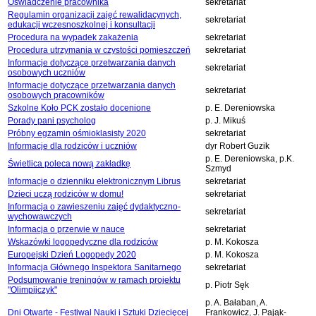
Oświadczenie pracownika
sekretariat
Regulamin organizacji zajęć rewalidacynych,
sekretariat
edukacji wczesnoszkolnej i konsultacji
Procedura na wypadek zakażenia
sekretariat
Procedura utrzymania w czystości pomieszczeń
sekretariat
Informacje dotyczące przetwarzania danych
sekretariat
osobowych uczniów
Informacje dotyczące przetwarzania danych
sekretariat
osobowych pracowników
Szkolne Koło PCK zostało docenione
p. E. Dereniowska
Porady pani psycholog
p. J. Mikuś
Próbny egzamin ośmioklasisty 2020
sekretariat
Informacje dla rodziców i uczniów
dyr Robert Guzik
p. E. Dereniowska, p.K.
Świetlica poleca nową zakładkę
Szmyd
Informacje o dzienniku elektronicznym Librus
sekretariat
Dzieci uczą rodziców w domu!
sekretariat
Informacja o zawieszeniu zajęć dydaktyczno-
sekretariat
wychowawczych
Informacja o przerwie w nauce
sekretariat
Wskazówki logopedyczne dla rodziców
p. M. Kokosza
Europejski Dzień Logopedy 2020
p. M. Kokosza
Informacja Głównego Inspektora Sanitarnego
sekretariat
Podsumowanie treningów w ramach projektu
p. Piotr Sęk
"Olimpijczyk"
p. A. Bałaban, A.
Dni Otwarte - Festiwal Nauki i Sztuki Dziecięcej
Frankowicz, J. Pająk-