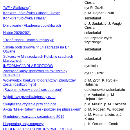
Cieśla
"WF z Siatkówką"
dyr R. Guzik
Konkurs - "Stołówka z klasą" - II etap
p. M. Hejnar-Litwin
Konkurs "Stołówka z klasą"
sekretariat
p. J. Sajdak, p. J. Pająk-
Dni otwarte - Akademia dociekliwych
Cieśla
Nabór 2020/2021
sekretariat
nauczyciele wych.
"Dzień sportu - mały olimpijczyk"
fizycznego
Szkoła podstawowa nr 14 zaprasza na Dni
sekretariat
Otwarte!
Sukcesy w Mistrzostwach Polski w szachach
sekretariat
klasycznych
INFORMACJA DLA RODZICÓW
dyrekcja
Zapisy do klasy sportowej na rok szkolny
dyr R. Guzik
2020/2021
Wojewódzki konkurs fotograficzny i plastyczny
p. M. Zych, K. Rygiel-
został rozstrzygnięty!
Hałucha
„Razem możemy zrobić coś dobrego”
opiekunowie wolontariatu
p. A. Antoniuk, p. M.
Wyjątkowy przedświąteczny czas
Hejnar-Litwin
Świąteczne czytanie przy choince
p. A. Miezin, p. M. Kokosza
Akcja "Misie-Ratownisie - podziel się pluszakiem"
p. M. Rodzeń, W. Rodzeń
p. M. Hejnar-Litwin, p. J.
Grudniowe warsztaty ceramiczne 2019
Krupa
Happening antysmogowy
p. K. Omachel_Cmok
OGÓLNOPOLSKI KONKURS "WIELKA LIGA