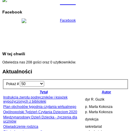
Facebook
W tej chwili
Odwiedza nas 208 gości oraz 0 użytkowników.
Aktualności
Pokaż #
Tytuł
Autor
Instrukcja zwrotu podręczników i książek
dyr R. Guzik
wypożyczonych z biblioteki
Plan obchodów tygodnia czytania wirtualnego
p. Marta Kokosza
Ogólnopolski Tydzień Czytania Dzieciom 2020
p. Marta Kokosza
Międzynarodowy Dzień Dziecka - życzenia dla
dyrekcja
uczniów
Oświadczenie rodzica
sekretariat