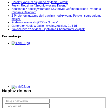
Szkolny konkurs pięknego czytania - wyniki
Festyn Rodzinny "Średniowieczne Krosno"
Spotkanie z poetką w ramach XXV edycji Ogólnopolskiego Tygodnia
Czytania Dzieciom
Z Photonem uczymy się i bawimy - odkrywamy Polskę i segregujemy
śmieci.
Podsumowanie akcji "Góra Grosza"
Generator Nauki w Jaśle - wycieczka klasy 1a i 1d
Zawsze być dzieckiem - spotkanie z bohaterami książek
Prezentacja
Napisz do nas