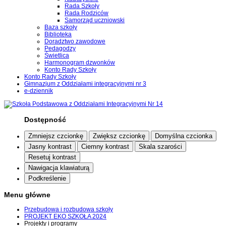
Rada Szkoły
Rada Rodziców
Samorząd uczniowski
Baza szkoły
Biblioteka
Doradztwo zawodowe
Pedagodzy
Świetlica
Harmonogram dzwonków
Konto Rady Szkoły
Konto Rady Szkoły
Gimnazjum z Oddziałami integracyjnymi nr 3
e-dziennik
Dostępność
Zmniejsz czcionkę
Zwiększ czcionkę
Domyślna czcionka
Jasny kontrast
Ciemny kontrast
Skala szarości
Resetuj kontrast
Nawigacja klawiaturą
Podkreślenie
Menu główne
Przebudowa i rozbudowa szkoły
PROJEKT EKO SZKOŁA 2024
Projekty i programy