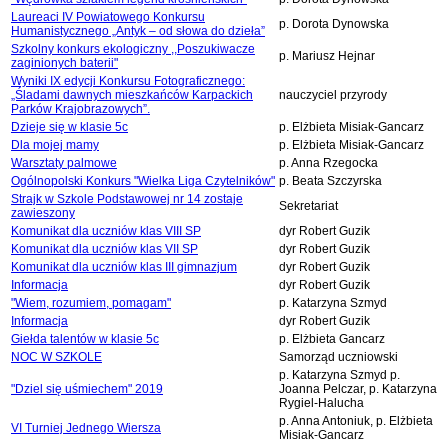
Laureaci IV Powiatowego Konkursu
p. Dorota Dynowska
Humanistycznego „Antyk – od słowa do dzieła”
Szkolny konkurs ekologiczny ,,Poszukiwacze
p. Mariusz Hejnar
zaginionych baterii"
Wyniki IX edycji Konkursu Fotograficznego:
„Śladami dawnych mieszkańców Karpackich
nauczyciel przyrody
Parków Krajobrazowych”.
Dzieje się w klasie 5c
p. Elżbieta Misiak-Gancarz
Dla mojej mamy
p. Elżbieta Misiak-Gancarz
Warsztaty palmowe
p. Anna Rzegocka
Ogólnopolski Konkurs "Wielka Liga Czytelników"
p. Beata Szczyrska
Strajk w Szkole Podstawowej nr 14 zostaje
Sekretariat
zawieszony
Komunikat dla uczniów klas VIII SP
dyr Robert Guzik
Komunikat dla uczniów klas VII SP
dyr Robert Guzik
Komunikat dla uczniów klas III gimnazjum
dyr Robert Guzik
Informacja
dyr Robert Guzik
"Wiem, rozumiem, pomagam"
p. Katarzyna Szmyd
Informacja
dyr Robert Guzik
Giełda talentów w klasie 5c
p. Elżbieta Gancarz
NOC W SZKOLE
Samorząd uczniowski
p. Katarzyna Szmyd p.
"Dziel się uśmiechem" 2019
Joanna Pelczar, p. Katarzyna
Rygiel-Halucha
p. Anna Antoniuk, p. Elżbieta
VI Turniej Jednego Wiersza
Misiak-Gancarz