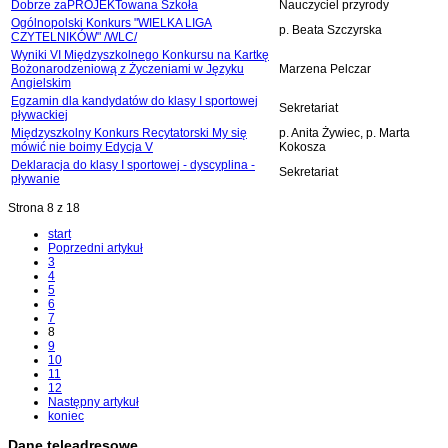
Dobrze zaPROJEKTowana Szkoła
Nauczyciel przyrody
Ogólnopolski Konkurs "WIELKA LIGA
p. Beata Szczyrska
CZYTELNIKÓW" /WLC/
Wyniki VI Międzyszkolnego Konkursu na Kartkę
Bożonarodzeniową z Życzeniami w Języku
Marzena Pelczar
Angielskim
Egzamin dla kandydatów do klasy I sportowej
Sekretariat
pływackiej
Międzyszkolny Konkurs Recytatorski My się
p. Anita Żywiec, p. Marta
mówić nie boimy Edycja V
Kokosza
Deklaracja do klasy I sportowej - dyscyplina -
Sekretariat
pływanie
Strona 8 z 18
start
Poprzedni artykuł
3
4
5
6
7
8
9
10
11
12
Następny artykuł
koniec
Dane teleadresowe