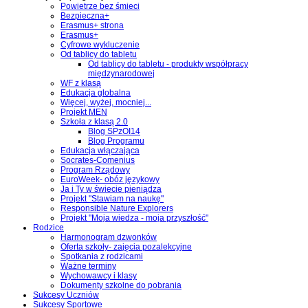
Powietrze bez śmieci
Bezpieczna+
Erasmus+ strona
Erasmus+
Cyfrowe wykluczenie
Od tablicy do tabletu
Od tablicy do tabletu - produkty współpracy
międzynarodowej
WF z klasą
Edukacja globalna
Więcej, wyżej, mocniej...
Projekt MEN
Szkoła z klasą 2.0
Blog SPzOI14
Blog Programu
Edukacja włączająca
Socrates-Comenius
Program Rządowy
EuroWeek- obóz językowy
Ja i Ty w świecie pieniądza
Projekt "Stawiam na naukę"
Responsible Nature Explorers
Projekt "Moja wiedza - moja przyszłość"
Rodzice
Harmonogram dzwonków
Oferta szkoły- zajęcia pozalekcyjne
Spotkania z rodzicami
Ważne terminy
Wychowawcy i klasy
Dokumenty szkolne do pobrania
Sukcesy Uczniów
Sukcesy Sportowe