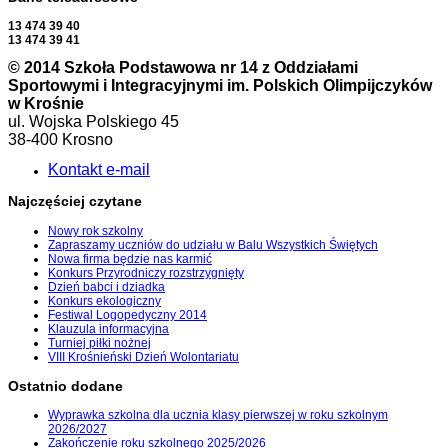
13 474 39 40
13 474 39 41
© 2014 Szkoła Podstawowa nr 14 z Oddziałami
Sportowymi i Integracyjnymi im. Polskich Olimpijczyków
w Krośnie
ul. Wojska Polskiego 45
38-400 Krosno
Kontakt e-mail
Najczęściej czytane
Nowy rok szkolny
Zapraszamy uczniów do udziału w Balu Wszystkich Świętych
Nowa firma będzie nas karmić
Konkurs Przyrodniczy rozstrzygnięty
Dzień babci i dziadka
Konkurs ekologiczny
Festiwal Logopedyczny 2014
Klauzula informacyjna
Turniej piłki nożnej
VIII Krośnieński Dzień Wolontariatu
Ostatnio dodane
Wyprawka szkolna dla ucznia klasy pierwszej w roku szkolnym
2026/2027
Zakończenie roku szkolnego 2025/2026