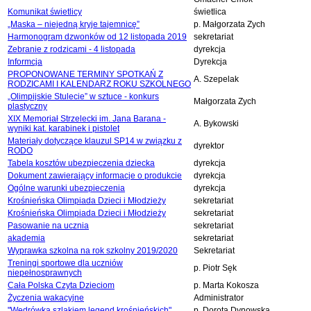
Komunikat świetlicy
świetlica
„Maska – niejedną kryje tajemnicę”
p. Małgorzata Zych
Harmonogram dzwonków od 12 listopada 2019
sekretariat
Zebranie z rodzicami - 4 listopada
dyrekcja
Informcja
Dyrekcja
PROPONOWANE TERMINY SPOTKAŃ Z
A. Szepelak
RODZICAMI I KALENDARZ ROKU SZKOLNEGO
„Olimpijskie Stulecie” w sztuce - konkurs
Małgorzata Zych
plastyczny
XIX Memoriał Strzelecki im. Jana Barana -
A. Bykowski
wyniki kat. karabinek i pistolet
Materiały dotyczące klauzul SP14 w związku z
dyrektor
RODO
Tabela kosztów ubezpieczenia dziecka
dyrekcja
Dokument zawierający informacje o produkcie
dyrekcja
Ogólne warunki ubezpieczenia
dyrekcja
Krośnieńska Olimpiada Dzieci i Młodzieży
sekretariat
Krośnieńska Olimpiada Dzieci i Młodzieży
sekretariat
Pasowanie na ucznia
sekretariat
akademia
sekretariat
Wyprawka szkolna na rok szkolny 2019/2020
Sekretariat
Treningi sportowe dla uczniów
p. Piotr Sęk
niepełnosprawnych
Cała Polska Czyta Dzieciom
p. Marta Kokosza
Życzenia wakacyjne
Administrator
"Wędrówka szlakiem legend krośnieńskich"
p. Dorota Dynowska