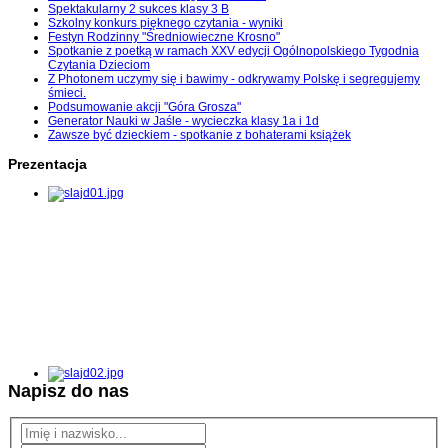
Spektakularny 2 sukces klasy 3 B
Szkolny konkurs pięknego czytania - wyniki
Festyn Rodzinny "Średniowieczne Krosno"
Spotkanie z poetką w ramach XXV edycji Ogólnopolskiego Tygodnia
Czytania Dzieciom
Z Photonem uczymy się i bawimy - odkrywamy Polskę i segregujemy
śmieci.
Podsumowanie akcji "Góra Grosza"
Generator Nauki w Jaśle - wycieczka klasy 1a i 1d
Zawsze być dzieckiem - spotkanie z bohaterami książek
Prezentacja
Napisz do nas