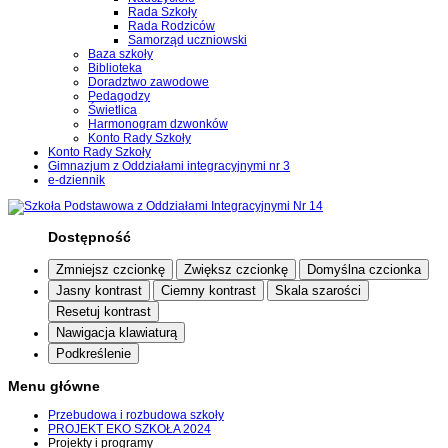
Rada Szkoły
Rada Rodziców
Samorząd uczniowski
Baza szkoły
Biblioteka
Doradztwo zawodowe
Pedagodzy
Świetlica
Harmonogram dzwonków
Konto Rady Szkoły
Konto Rady Szkoły
Gimnazjum z Oddziałami integracyjnymi nr 3
e-dziennik
Dostępność
Zmniejsz czcionkę
Zwiększ czcionkę
Domyślna czcionka
Jasny kontrast
Ciemny kontrast
Skala szarości
Resetuj kontrast
Nawigacja klawiaturą
Podkreślenie
Menu główne
Przebudowa i rozbudowa szkoły
PROJEKT EKO SZKOŁA 2024
Projekty i programy