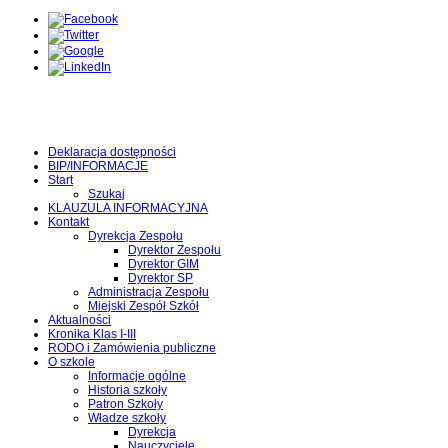
Deklaracja dostępności
BIP/INFORMACJE
Start
Szukaj
KLAUZULA INFORMACYJNA
Kontakt
Dyrekcja Zespołu
Dyrektor Zespołu
Dyrektor GIM
Dyrektor SP
Administracja Zespołu
Miejski Zespół Szkół
Aktualności
Kronika Klas I-III
RODO i Zamówienia publiczne
O szkole
Informacje ogólne
Historia szkoły
Patron Szkoły
Władze szkoły
Dyrekcja
Nauczyciele