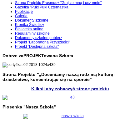
Strona Projektu Erasmus+ "Graj ze mną i ucz mnie"
Gazetka "Puk! Puk! Czternastka
Publikacje
Galeria
Dokumenty szkolne
Kronika Świetlicy
Biblioteka online
Regulaminy szkolne
Dokumenty szkolne pobierz
Projekt "Laboratoria Przyszłości"
Projekt "Dostępna szkoła"
Dobrze zaPROJEKTowana Szkoła
Strona Projektu "„Doceniamy naszą rodzimą kulturę i
dziedzictwo, koncentrując się na sporcie"
Kliknij aby zobaczyć stronę projektu
Piosenka "Nasza Szkoła"