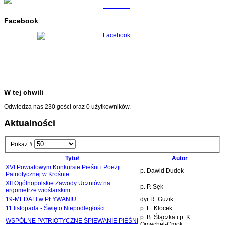
Facebook
W tej chwili
Odwiedza nas 230 gości oraz 0 użytkowników.
Aktualności
Pokaż #
Tytuł
Autor
XVI Powiatowym Konkursie Pieśni i Poezji
p. Dawid Dudek
Patriotycznej w Krośnie
XII Ogólnopolskie Zawody Uczniów na
p. P. Sęk
ergometrze wioślarskim
19-MEDALI w PŁYWANIU
dyr R. Guzik
11 listopada - Święto Niepodległości
p. E. Klocek
p. B. Ślączka i p. K.
WSPÓLNE PATRIOTYCZNE ŚPIEWANIE PIEŚNI
Omachel-Cmok