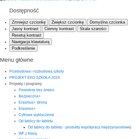
Dostępność
Zmniejsz czcionkę
Zwiększ czcionkę
Domyślna czcionka
Jasny kontrast
Ciemny kontrast
Skala szarości
Resetuj kontrast
Nawigacja klawiaturą
Podkreślenie
Menu główne
Przebudowa i rozbudowa szkoły
PROJEKT EKO SZKOŁA 2024
Projekty i programy
Powietrze bez śmieci
Bezpieczna+
Erasmus+ strona
Erasmus+
Cyfrowe wykluczenie
Od tablicy do tabletu
Od tablicy do tabletu - produkty współpracy międzynarodowej
WF z klasą