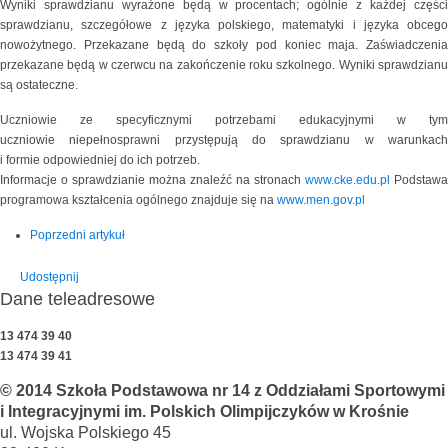
Wyniki sprawdzianu wyrażone będą w procentach; ogólnie z każdej części
sprawdzianu, szczegółowe z języka polskiego, matematyki i języka obcego
nowożytnego. Przekazane będą do szkoły pod koniec maja. Zaświadczenia
przekazane będą w czerwcu na zakończenie roku szkolnego. Wyniki sprawdzianu
są ostateczne.
Uczniowie ze specyficznymi potrzebami edukacyjnymi w tym
uczniowie niepełnosprawni przystępują do sprawdzianu w warunkach
i formie odpowiedniej do ich potrzeb.
Informacje o sprawdzianie można znaleźć na stronach
www.cke.edu.pl
Podstawa
programowa kształcenia ogólnego znajduje się na
www.men.gov.pl
Poprzedni artykuł
Udostępnij
Dane teleadresowe
13 474 39 40
13 474 39 41
© 2014 Szkoła Podstawowa nr 14 z Oddziałami Sportowymi
i Integracyjnymi im. Polskich Olimpijczyków w Krośnie
ul. Wojska Polskiego 45