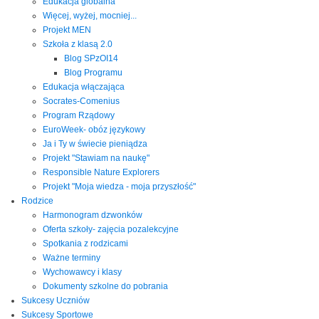
Edukacja globalna
Więcej, wyżej, mocniej...
Projekt MEN
Szkoła z klasą 2.0
Blog SPzOI14
Blog Programu
Edukacja włączająca
Socrates-Comenius
Program Rządowy
EuroWeek- obóz językowy
Ja i Ty w świecie pieniądza
Projekt "Stawiam na naukę"
Responsible Nature Explorers
Projekt "Moja wiedza - moja przyszłość"
Rodzice
Harmonogram dzwonków
Oferta szkoły- zajęcia pozalekcyjne
Spotkania z rodzicami
Ważne terminy
Wychowawcy i klasy
Dokumenty szkolne do pobrania
Sukcesy Uczniów
Sukcesy Sportowe