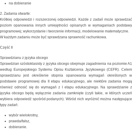
na dobieranie
2. Zadania otwarte:
Krótkiej odpowiedzi i rozszerzonej odpowiedzi. Każde z zadań może sprawdzać
poziom opanowania innych umiejętności opisanych w wymaganiach podstawy
programowej; wykorzystanie i tworzenie informacji, modelowanie matematyczne.
W każdym zadaniu może być sprawdzana sprawność rachunkowa.
Część II
Sprawdzianu z języka obcego
Sprawdzian szóstoklasisty z języka obcego obejmuje zagadnienia na poziomie A1
według Europejskiego Systemu Opisu Kształcenia Językowego (CEFR). Celem
sprawdzianu jest określenie stopnia opanowania wymagań określonych w
podstawie programowej dla II etapu edukacyjnego, ale niektóre zadania mogą
również odnosić się do wymagań z I etapu edukacyjnego. Na sprawdzianie z
języka obcego będą wyłącznie zadania zamknięte (czyli takie, w których uczeń
wybiera odpowiedź spośród podanych). Wśród nich wyróżnić można następujące
typy zadań:
wybór wielokrotny,
prawda/fałsz,
dobieranie.