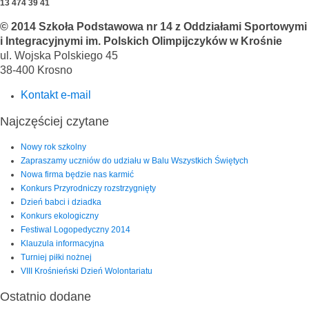
13 474 39 41
© 2014 Szkoła Podstawowa nr 14 z Oddziałami Sportowymi
i Integracyjnymi im. Polskich Olimpijczyków w Krośnie
ul. Wojska Polskiego 45
38-400 Krosno
Kontakt e-mail
Najczęściej czytane
Nowy rok szkolny
Zapraszamy uczniów do udziału w Balu Wszystkich Świętych
Nowa firma będzie nas karmić
Konkurs Przyrodniczy rozstrzygnięty
Dzień babci i dziadka
Konkurs ekologiczny
Festiwal Logopedyczny 2014
Klauzula informacyjna
Turniej piłki nożnej
VIII Krośnieński Dzień Wolontariatu
Ostatnio dodane