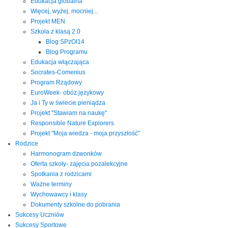
Edukacja globalna
Więcej, wyżej, mocniej...
Projekt MEN
Szkoła z klasą 2.0
Blog SPzOI14
Blog Programu
Edukacja włączająca
Socrates-Comenius
Program Rządowy
EuroWeek- obóz językowy
Ja i Ty w świecie pieniądza
Projekt "Stawiam na naukę"
Responsible Nature Explorers
Projekt "Moja wiedza - moja przyszłość"
Rodzice
Harmonogram dzwonków
Oferta szkoły- zajęcia pozalekcyjne
Spotkania z rodzicami
Ważne terminy
Wychowawcy i klasy
Dokumenty szkolne do pobrania
Sukcesy Uczniów
Sukcesy Sportowe