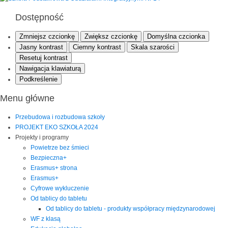
Dostępność
Zmniejsz czcionkę
Zwiększ czcionkę
Domyślna czcionka
Jasny kontrast
Ciemny kontrast
Skala szarości
Resetuj kontrast
Nawigacja klawiaturą
Podkreślenie
Menu główne
Przebudowa i rozbudowa szkoły
PROJEKT EKO SZKOŁA 2024
Projekty i programy
Powietrze bez śmieci
Bezpieczna+
Erasmus+ strona
Erasmus+
Cyfrowe wykluczenie
Od tablicy do tabletu
Od tablicy do tabletu - produkty współpracy międzynarodowej
WF z klasą