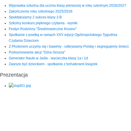
Wyprawka szkolna dla ucznia klasy pierwszej w roku szkolnym 2026/2027
Zakończenie roku szkolnego 2025/2026
Spektakularny 2 sukces klasy 3 B
Szkolny konkurs pięknego czytania - wyniki
Festyn Rodzinny "Średniowieczne Krosno"
Spotkanie z poetką w ramach XXV edycji Ogólnopolskiego Tygodnia
Czytania Dzieciom
Z Photonem uczymy się i bawimy - odkrywamy Polskę i segregujemy śmieci.
Podsumowanie akcji "Góra Grosza"
Generator Nauki w Jaśle - wycieczka klasy 1a i 1d
Zawsze być dzieckiem - spotkanie z bohaterami książek
Prezentacja