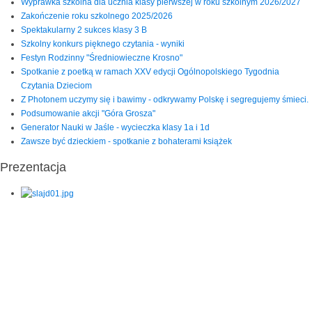
Wyprawka szkolna dla ucznia klasy pierwszej w roku szkolnym 2026/2027
Zakończenie roku szkolnego 2025/2026
Spektakularny 2 sukces klasy 3 B
Szkolny konkurs pięknego czytania - wyniki
Festyn Rodzinny "Średniowieczne Krosno"
Spotkanie z poetką w ramach XXV edycji Ogólnopolskiego Tygodnia
Czytania Dzieciom
Z Photonem uczymy się i bawimy - odkrywamy Polskę i segregujemy śmieci.
Podsumowanie akcji "Góra Grosza"
Generator Nauki w Jaśle - wycieczka klasy 1a i 1d
Zawsze być dzieckiem - spotkanie z bohaterami książek
Prezentacja