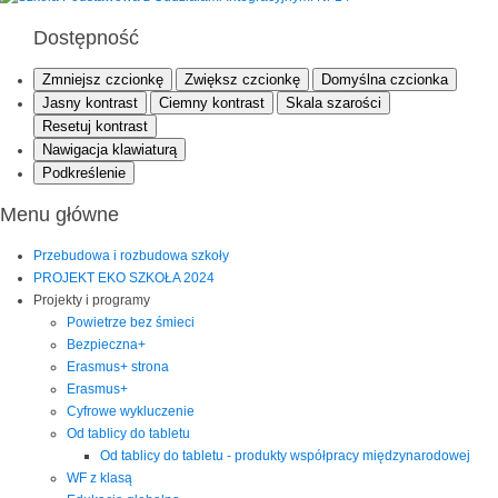
Dostępność
Zmniejsz czcionkę
Zwiększ czcionkę
Domyślna czcionka
Jasny kontrast
Ciemny kontrast
Skala szarości
Resetuj kontrast
Nawigacja klawiaturą
Podkreślenie
Menu główne
Przebudowa i rozbudowa szkoły
PROJEKT EKO SZKOŁA 2024
Projekty i programy
Powietrze bez śmieci
Bezpieczna+
Erasmus+ strona
Erasmus+
Cyfrowe wykluczenie
Od tablicy do tabletu
Od tablicy do tabletu - produkty współpracy międzynarodowej
WF z klasą