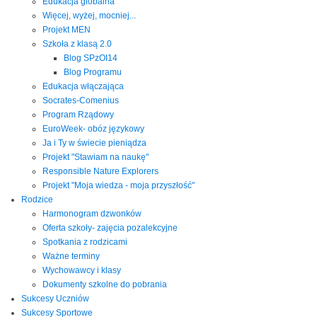
Edukacja globalna
Więcej, wyżej, mocniej...
Projekt MEN
Szkoła z klasą 2.0
Blog SPzOI14
Blog Programu
Edukacja włączająca
Socrates-Comenius
Program Rządowy
EuroWeek- obóz językowy
Ja i Ty w świecie pieniądza
Projekt "Stawiam na naukę"
Responsible Nature Explorers
Projekt "Moja wiedza - moja przyszłość"
Rodzice
Harmonogram dzwonków
Oferta szkoły- zajęcia pozalekcyjne
Spotkania z rodzicami
Ważne terminy
Wychowawcy i klasy
Dokumenty szkolne do pobrania
Sukcesy Uczniów
Sukcesy Sportowe